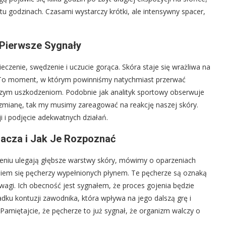
u godzinach. Czasami wystarczy krótki, ale intensywny spacer,
 Pierwsze Sygnały
eczenie, swędzenie i uczucie gorąca. Skóra staje się wrażliwa na
k. To moment, w którym powinniśmy natychmiast przerwać
lszym uszkodzeniom. Podobnie jak analityk sportowy obserwuje
mianę, tak my musimy zareagować na reakcję naszej skóry.
 i podjęcie adekwatnych działań.
nacza i Jak Je Rozpoznać
niu ulegają głębsze warstwy skóry, mówimy o oparzeniach
eniem się pęcherzy wypełnionych płynem. Te pęcherze są oznaką
agi. Ich obecność jest sygnałem, że proces gojenia będzie
adku kontuzji zawodnika, która wpływa na jego dalszą grę i
Pamiętajcie, że pęcherze to już sygnał, że organizm walczy o