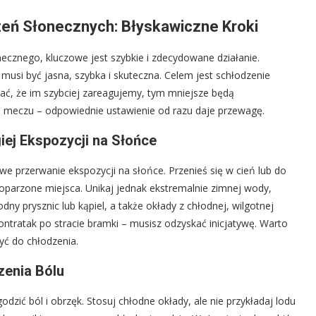
eń Słonecznych: Błyskawiczne Kroki
necznego, kluczowe jest szybkie i zdecydowane działanie.
musi być jasna, szybka i skuteczna. Celem jest schłodzenie
ać, że im szybciej zareagujemy, tym mniejsze będą
u meczu – odpowiednie ustawienie od razu daje przewagę.
iej Ekspozycji na Słońce
e przerwanie ekspozycji na słońce. Przenieś się w cień lub do
oparzone miejsca. Unikaj jednak ekstremalnie zimnej wody,
y prysznic lub kąpiel, a także okłady z chłodnej, wilgotnej
kontratak po stracie bramki – musisz odzyskać inicjatywę. Warto
yć do chłodzenia.
zenia Bólu
zić ból i obrzęk. Stosuj chłodne okłady, ale nie przykładaj lodu