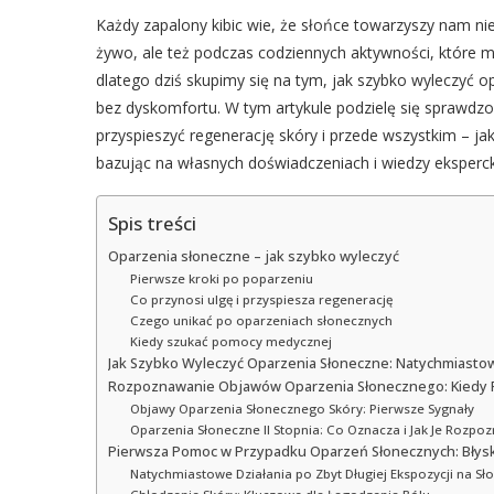
Każdy zapalony kibic wie, że słońce towarzyszy nam n
żywo, ale też podczas codziennych aktywności, które
dlatego dziś skupimy się na tym, jak szybko wyleczyć 
bez dyskomfortu. W tym artykule podzielę się sprawdz
przyspieszyć regenerację skóry i przede wszystkim – j
bazując na własnych doświadczeniach i wiedzy eksperck
Spis treści
Oparzenia słoneczne – jak szybko wyleczyć
Pierwsze kroki po poparzeniu
Co przynosi ulgę i przyspiesza regenerację
Czego unikać po oparzeniach słonecznych
Kiedy szukać pomocy medycznej
Jak Szybko Wyleczyć Oparzenia Słoneczne: Natychmiastow
Rozpoznawanie Objawów Oparzenia Słonecznego: Kiedy P
Objawy Oparzenia Słonecznego Skóry: Pierwsze Sygnały
Oparzenia Słoneczne II Stopnia: Co Oznacza i Jak Je Rozpo
Pierwsza Pomoc w Przypadku Oparzeń Słonecznych: Błysk
Natychmiastowe Działania po Zbyt Długiej Ekspozycji na Sł