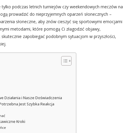
ie tylko podczas letnich turniejów czy weekendowych meczów na
 mogą prowadzić do nieprzyjemnych oparzeń słonecznych –
oparzenia słoneczne, aby znów cieszyć się sportowymi emocjami
onymi metodami, które pomogą Ci złagodzić objawy,
ak skutecznie zapobiegać podobnym sytuacjom w przyszłości,
iej.
e Działania i Nasze Doświadczenia
otrzebna Jest Szybka Reakcja
znać
awiczne Kroki
ońce