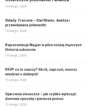
10 lutego, 2026
Składy: Cracovia – Stal Mielec: Analiza i
przewidywane jedenastki
10 lutego, 2026
Reprezentacja Węgier w piłce nożnej mężczyzn:
Historia sukcesów
16 lutego, 2026
RSVP co to znaczy? Skrót, zaprosić, musisz
wiedzieć o ślubnych!
16 lutego, 2026
Oparzenia słoneczne – jak szybko wyleczyć:
domowe sposoby i pierwsza pomoc
15 lutego, 2026