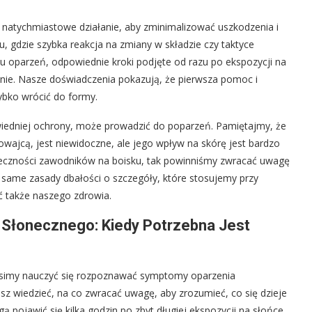
 natychmiastowe działanie, aby zminimalizować uszkodzenia i
u, gdzie szybka reakcja na zmiany w składzie czy taktyce
ku oparzeń, odpowiednie kroki podjęte od razu po ekspozycji na
nie. Nasze doświadczenia pokazują, że pierwsza pomoc i
bko wrócić do formy.
wiedniej ochrony, może prowadzić do poparzeń. Pamiętajmy, że
owajcą, jest niewidoczne, ale jego wpływ na skórę jest bardzo
kuteczności zawodników na boisku, tak powinniśmy zwracać uwagę
same zasady dbałości o szczegóły, które stosujemy przy
ć także naszego zdrowia.
Słonecznego: Kiedy Potrzebna Jest
usimy nauczyć się rozpoznawać symptomy oparzenia
isz wiedzieć, na co zwracać uwagę, aby zrozumieć, co się dzieje
pojawić się kilka godzin po zbyt długiej ekspozycji na słońce,