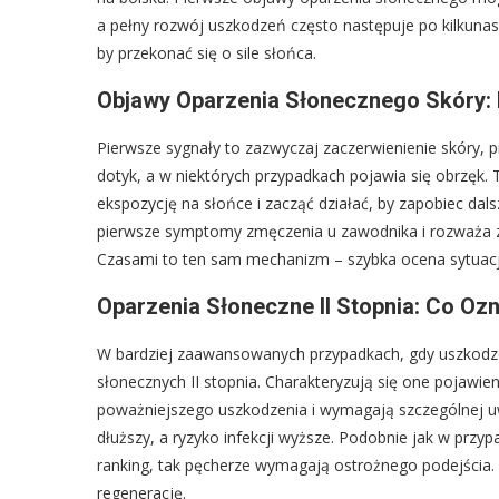
a pełny rozwój uszkodzeń często następuje po kilkunast
by przekonać się o sile słońca.
Objawy Oparzenia Słonecznego Skóry:
Pierwsze sygnały to zazwyczaj zaczerwienienie skóry, pi
dotyk, a w niektórych przypadkach pojawia się obrzę
ekspozycję na słońce i zacząć działać, by zapobiec da
pierwsze symptomy zmęczenia u zawodnika i rozważa z
Czasami to ten sam mechanizm – szybka ocena sytuacji
Oparzenia Słoneczne II Stopnia: Co Oz
W bardziej zaawansowanych przypadkach, gdy uszkodze
słonecznych II stopnia. Charakteryzują się one pojawi
poważniejszego uszkodzenia i wymagają szczególnej uw
dłuższy, a ryzyko infekcji wyższe. Podobnie jak w przyp
ranking, tak pęcherze wymagają ostrożnego podejścia. 
regenerację.