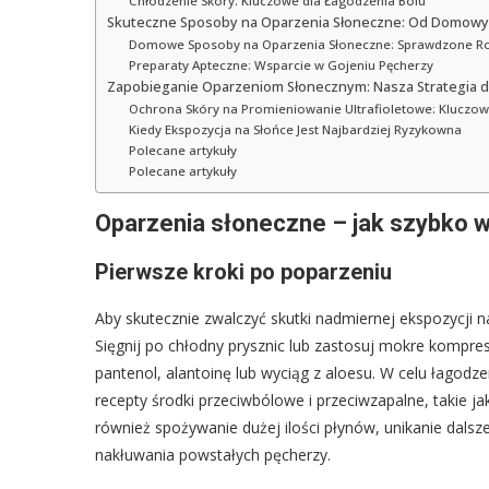
Chłodzenie Skóry: Kluczowe dla Łagodzenia Bólu
Skuteczne Sposoby na Oparzenia Słoneczne: Od Domowyc
Domowe Sposoby na Oparzenia Słoneczne: Sprawdzone Ro
Preparaty Apteczne: Wsparcie w Gojeniu Pęcherzy
Zapobieganie Oparzeniom Słonecznym: Nasza Strategia d
Ochrona Skóry na Promieniowanie Ultrafioletowe: Kluczo
Kiedy Ekspozycja na Słońce Jest Najbardziej Ryzykowna
Polecane artykuły
Polecane artykuły
Oparzenia słoneczne – jak szybko 
Pierwsze kroki po poparzeniu
Aby skutecznie zwalczyć skutki nadmiernej ekspozycji n
Sięgnij po chłodny prysznic lub zastosuj mokre kompres
pantenol, alantoinę lub wyciąg z aloesu. W celu łago
recepty środki przeciwbólowe i przeciwzapalne, takie 
również spożywanie dużej ilości płynów, unikanie dals
nakłuwania powstałych pęcherzy.