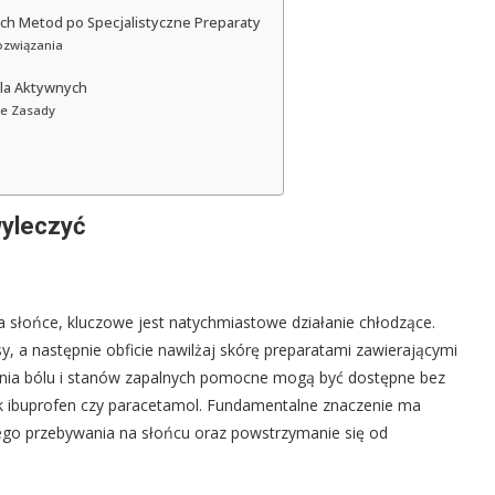
h Metod po Specjalistyczne Preparaty
związania
la Aktywnych
we Zasady
wyleczyć
a słońce, kluczowe jest natychmiastowe działanie chłodzące.
y, a następnie obficie nawilżaj skórę preparatami zawierającymi
dzenia bólu i stanów zapalnych pomocne mogą być dostępne bez
jak ibuprofen czy paracetamol. Fundamentalne znaczenie ma
zego przebywania na słońcu oraz powstrzymanie się od