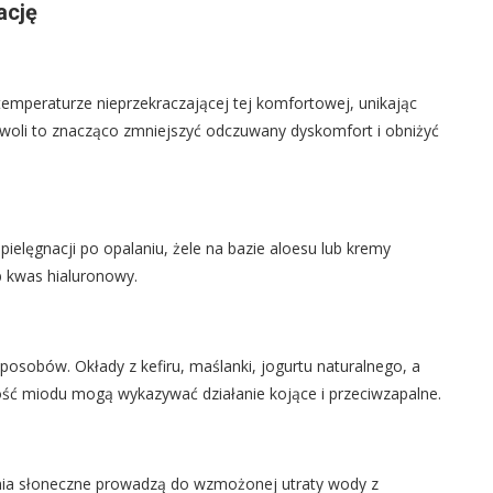
ację
 temperaturze nieprzekraczającej tej komfortowej, unikając
woli to znacząco zmniejszyć odczuwany dyskomfort i obniżyć
ielęgnacji po opalaniu, żele na bazie aloesu lub kremy
b kwas hialuronowy.
osobów. Okłady z kefiru, maślanki, jogurtu naturalnego, a
lość miodu mogą wykazywać działanie kojące i przeciwzapalne.
enia słoneczne prowadzą do wzmożonej utraty wody z