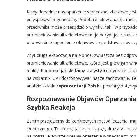
Kiedy dopadnie nas oparzenie słoneczne, kluczowe jest
przyspieszyć regenerację. Podobnie jak w analizie mecz
przeciwnika może przesądzić o wyniku, tak i w przypad
promieniowanie ultrafioletowe mają decydujące znacze
odpowiednie łagodzenie objawów to podstawa, aby szy
Zbyt długa ekspozycja na słońce, zwłaszcza bez odpo
promieniowanie ultrafioletowe, które jest głównym win
realny. Podobnie jak śledzimy statystyki dotyczące s
na wskaźniki UV i dostosowywać nasze zachowanie. Te 
analizie składu
reprezentacji Polski
, powinny dotyczy
Rozpoznawanie Objawów Oparzenia 
Szybka Reakcja
Zanim przejdziemy do konkretnych metod leczenia, m
słonecznego. To trochę jak z analizą gry drużyny – mus
na boisku. Pierwsze objawy oparzenia słonecznego mogą 