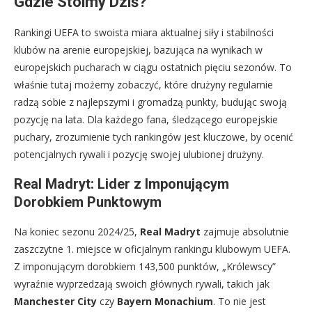
Gdzie Stoimy Dziś?
Rankingi UEFA to swoista miara aktualnej siły i stabilności
klubów na arenie europejskiej, bazująca na wynikach w
europejskich pucharach w ciągu ostatnich pięciu sezonów. To
właśnie tutaj możemy zobaczyć, które drużyny regularnie
radzą sobie z najlepszymi i gromadzą punkty, budując swoją
pozycję na lata. Dla każdego fana, śledzącego europejskie
puchary, zrozumienie tych rankingów jest kluczowe, by ocenić
potencjalnych rywali i pozycję swojej ulubionej drużyny.
Real Madryt: Lider z Imponującym
Dorobkiem Punktowym
Na koniec sezonu 2024/25,
Real Madryt
zajmuje absolutnie
zaszczytne 1. miejsce w oficjalnym rankingu klubowym UEFA.
Z imponującym dorobkiem 143,500 punktów, „Królewscy”
wyraźnie wyprzedzają swoich głównych rywali, takich jak
Manchester City
czy
Bayern Monachium
. To nie jest