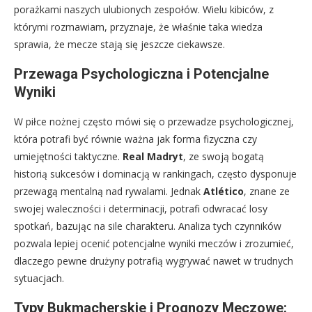
porażkami naszych ulubionych zespołów. Wielu kibiców, z
którymi rozmawiam, przyznaje, że właśnie taka wiedza
sprawia, że mecze stają się jeszcze ciekawsze.
Przewaga Psychologiczna i Potencjalne
Wyniki
W piłce nożnej często mówi się o przewadze psychologicznej,
która potrafi być równie ważna jak forma fizyczna czy
umiejętności taktyczne.
Real Madryt
, ze swoją bogatą
historią sukcesów i dominacją w rankingach, często dysponuje
przewagą mentalną nad rywalami. Jednak
Atlético
, znane ze
swojej waleczności i determinacji, potrafi odwracać losy
spotkań, bazując na sile charakteru. Analiza tych czynników
pozwala lepiej ocenić potencjalne wyniki meczów i zrozumieć,
dlaczego pewne drużyny potrafią wygrywać nawet w trudnych
sytuacjach.
Typy Bukmacherskie i Prognozy Meczowe: