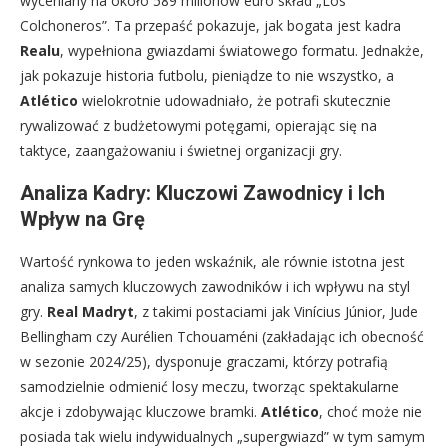
wyceniany na około 589 milionów euro skład „Los
Colchoneros”. Ta przepaść pokazuje, jak bogata jest kadra
Realu
, wypełniona gwiazdami światowego formatu. Jednakże,
jak pokazuje historia futbolu, pieniądze to nie wszystko, a
Atlético
wielokrotnie udowadniało, że potrafi skutecznie
rywalizować z budżetowymi potęgami, opierając się na
taktyce, zaangażowaniu i świetnej organizacji gry.
Analiza Kadry: Kluczowi Zawodnicy i Ich
Wpływ na Grę
Wartość rynkowa to jeden wskaźnik, ale równie istotna jest
analiza samych kluczowych zawodników i ich wpływu na styl
gry.
Real Madryt
, z takimi postaciami jak Vinícius Júnior, Jude
Bellingham czy Aurélien Tchouaméni (zakładając ich obecność
w sezonie 2024/25), dysponuje graczami, którzy potrafią
samodzielnie odmienić losy meczu, tworząc spektakularne
akcje i zdobywając kluczowe bramki.
Atlético
, choć może nie
posiada tak wielu indywidualnych „supergwiazd” w tym samym