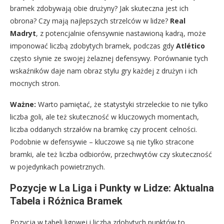
bramek zdobywają obie drużyny? Jak skuteczna jest ich
obrona? Czy mają najlepszych strzelców w lidze?
Real
Madryt
, z potencjalnie ofensywnie nastawioną kadrą, może
imponować liczbą zdobytych bramek, podczas gdy
Atlético
często słynie ze swojej żelaznej defensywy. Porównanie tych
wskaźników daje nam obraz stylu gry każdej z drużyn i ich
mocnych stron.
Ważne:
Warto pamiętać, że statystyki strzeleckie to nie tylko
liczba goli, ale też skuteczność w kluczowych momentach,
liczba oddanych strzałów na bramkę czy procent celności.
Podobnie w defensywie – kluczowe są nie tylko stracone
bramki, ale też liczba odbiorów, przechwytów czy skuteczność
w pojedynkach powietrznych.
Pozycje w La Liga i Punkty w Lidze: Aktualna
Tabela i Różnica Bramek
Pozycja w tabeli ligowej i liczba zdobytych punktów to