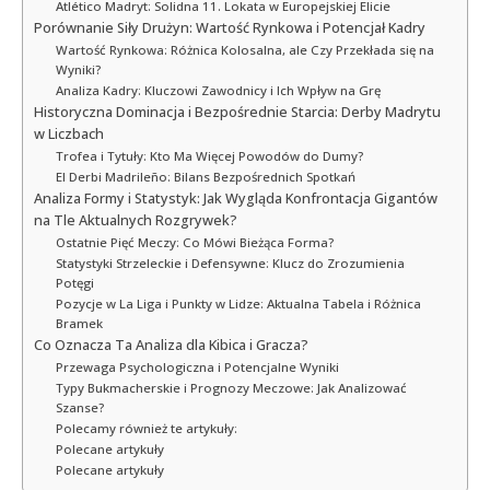
Atlético Madryt: Solidna 11. Lokata w Europejskiej Elicie
Porównanie Siły Drużyn: Wartość Rynkowa i Potencjał Kadry
Wartość Rynkowa: Różnica Kolosalna, ale Czy Przekłada się na
Wyniki?
Analiza Kadry: Kluczowi Zawodnicy i Ich Wpływ na Grę
Historyczna Dominacja i Bezpośrednie Starcia: Derby Madrytu
w Liczbach
Trofea i Tytuły: Kto Ma Więcej Powodów do Dumy?
El Derbi Madrileño: Bilans Bezpośrednich Spotkań
Analiza Formy i Statystyk: Jak Wygląda Konfrontacja Gigantów
na Tle Aktualnych Rozgrywek?
Ostatnie Pięć Meczy: Co Mówi Bieżąca Forma?
Statystyki Strzeleckie i Defensywne: Klucz do Zrozumienia
Potęgi
Pozycje w La Liga i Punkty w Lidze: Aktualna Tabela i Różnica
Bramek
Co Oznacza Ta Analiza dla Kibica i Gracza?
Przewaga Psychologiczna i Potencjalne Wyniki
Typy Bukmacherskie i Prognozy Meczowe: Jak Analizować
Szanse?
Polecamy również te artykuły:
Polecane artykuły
Polecane artykuły