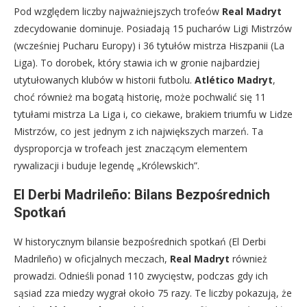
Pod względem liczby najważniejszych trofeów
Real Madryt
zdecydowanie dominuje. Posiadają 15 pucharów Ligi Mistrzów
(wcześniej Pucharu Europy) i 36 tytułów mistrza Hiszpanii (La
Liga). To dorobek, który stawia ich w gronie najbardziej
utytułowanych klubów w historii futbolu.
Atlético Madryt
,
choć również ma bogatą historię, może pochwalić się 11
tytułami mistrza La Liga i, co ciekawe, brakiem triumfu w Lidze
Mistrzów, co jest jednym z ich największych marzeń. Ta
dysproporcja w trofeach jest znaczącym elementem
rywalizacji i buduje legendę „Królewskich”.
El Derbi Madrileño: Bilans Bezpośrednich
Spotkań
W historycznym bilansie bezpośrednich spotkań (El Derbi
Madrileño) w oficjalnych meczach,
Real Madryt
również
prowadzi. Odnieśli ponad 110 zwycięstw, podczas gdy ich
sąsiad zza miedzy wygrał około 75 razy. Te liczby pokazują, że