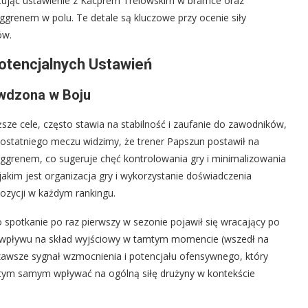
tując ustawienie z Kacprem Trelowskim w bramce oraz
renem w polu. Te detale są kluczowe przy ocenie siły
ów.
otencjalnych Ustawień
wdzona w Boju
sze cele, często stawia na stabilność i zaufanie do zawodników,
 ostatniego meczu widzimy, że trener Papszun postawił na
rggrenem, co sugeruje chęć kontrolowania gry i minimalizowania
jakim jest organizacja gry i wykorzystanie doświadczenia
pozycji w każdym rankingu.
 spotkanie po raz pierwszy w sezonie pojawił się wracający po
go wpływu na skład wyjściowy w tamtym momencie (wszedł na
 zawsze sygnał wzmocnienia i potencjału ofensywnego, który
tym samym wpływać na ogólną siłę drużyny w kontekście