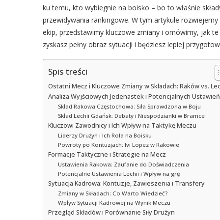
ku temu, kto wybiegnie na boisko – bo to właśnie skład
przewidywania rankingowe. W tym artykule rozwiejemy 
ekip, przedstawimy kluczowe zmiany i omówimy, jak te 
zyskasz pełny obraz sytuacji i będziesz lepiej przygotow
Spis treści
Ostatni Mecz i Kluczowe Zmiany w Składach: Raków vs. Le
Analiza Wyjściowych Jedenastek i Potencjalnych Ustawień
Skład Rakowa Częstochowa: Siła Sprawdzona w Boju
Skład Lechii Gdańsk: Debaty i Niespodzianki w Bramce
Kluczowi Zawodnicy i Ich Wpływ na Taktykę Meczu
Liderzy Drużyn i Ich Rola na Boisku
Powroty po Kontuzjach: Ivi Lopez w Rakowie
Formacje Taktyczne i Strategie na Mecz
Ustawienia Rakowa: Zaufanie do Doświadczenia
Potencjalne Ustawienia Lechii i Wpływ na grę
Sytuacja Kadrowa: Kontuzje, Zawieszenia i Transfery
Zmiany w Składach: Co Warto Wiedzieć?
Wpływ Sytuacji Kadrowej na Wynik Meczu
Przegląd Składów i Porównanie Siły Drużyn