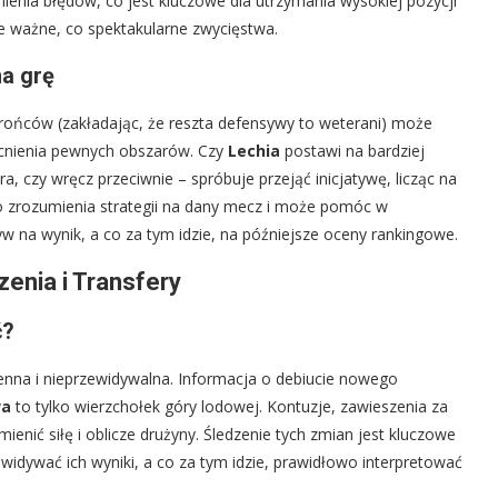
nienia błędów, co jest kluczowe dla utrzymania wysokiej pozycji
ie ważne, co spektakularne zwycięstwa.
na grę
ńców (zakładając, że reszta defensywy to weterani) może
cnienia pewnych obszarów. Czy
Lechia
postawi na bardziej
, czy wręcz przeciwnie – spróbuje przejąć inicjatywę, licząc na
 do zrozumienia strategii na dany mecz i może pomóc w
w na wynik, a co za tym idzie, na późniejsze oceny rankingowe.
enia i Transfery
ć?
enna i nieprzewidywalna. Informacja o debiucie nowego
wa
to tylko wierzchołek góry lodowej. Kontuzje, zawieszenia za
ienić siłę i oblicze drużyny. Śledzenie tych zmian jest kluczowe
ewidywać ich wyniki, a co za tym idzie, prawidłowo interpretować