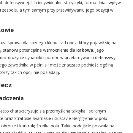
 defensywnej. Ich indywidualne statystyki, forma dnia i wpływ
łu zespołu, a tym samym przy przewidywaniu jego pozycji w
kowie
a sprawa dla każdego klubu. Ivi Lopez, który pojawił się na
ą
, stanowi potencjalne wzmocnienie dla
Rakowa
. Jego
odać drużynie dynamiki i pomóc w przełamywaniu defensywy
kiego zawodnika w pełni sił może znacząco podnieść ogólną
rzy takich opcji nie posiadają.
Mecz
adczenia
sto charakteryzuje się przemyślaną taktyką i solidnym
oraz Stratosie Svarnasie i Gustavie Berggrenie w polu
obronie i kontrolę środka pola. Takie podejście pozwala na