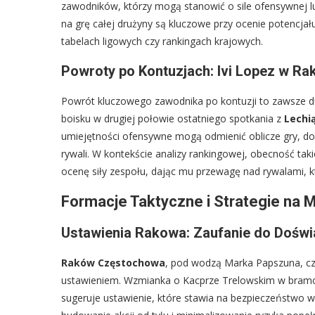
zawodników, którzy mogą stanowić o sile ofensywnej lub
na grę całej drużyny są kluczowe przy ocenie potencja
tabelach ligowych czy rankingach krajowych.
Powroty po Kontuzjach: Ivi Lopez w Ra
Powrót kluczowego zawodnika po kontuzji to zawsze duż
boisku w drugiej połowie ostatniego spotkania z
Lechi
umiejętności ofensywne mogą odmienić oblicze gry, d
rywali. W kontekście analizy rankingowej, obecność ta
ocenę siły zespołu, dając mu przewagę nad rywalami, któ
Formacje Taktyczne i Strategie na 
Ustawienia Rakowa: Zaufanie do Doświ
Raków Częstochowa
, pod wodzą Marka Papszuna, czę
ustawieniem. Wzmianka o Kacprze Trelowskim w bramce 
sugeruje ustawienie, które stawia na bezpieczeństwo w 