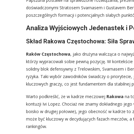
Papszuna postawił na sprawdzone rozwiązania, prezen
doświadczonymi Stratosem Svarnasem i Gustavem Bergg
poszczególnych formacji i potencjalnych słabych punkt
Analiza Wyjściowych Jedenastek i P
Skład Rakowa Częstochowa: Siła Spra
Raków Częstochowa
, jako drużyna walcząca o najwyż
którzy wypracowali sobie pewną pozycję. W kontekście
solidny blok defensywny z Trelowskim, Svarnasem i Be
ryzyka. Taki wybór zawodników świadczy o priorytecie, 
kluczowych graczy, co jest fundamentem dla stabilnej 
Warto podkreślić, że w kadrze meczowej
Rakowa
na to
kontuzji Ivi Lopez. Chociaż nie znamy dokładnego je
boisko w drugiej połowie), jego obecność w kadrze to
może być kluczowy w decydujących fazach meczów, a 
rankingów.