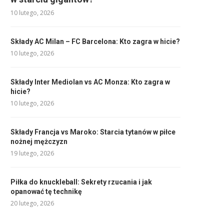
10 lutego, 2026
Składy AC Milan – FC Barcelona: Kto zagra w hicie?
10 lutego, 2026
Składy Inter Mediolan vs AC Monza: Kto zagra w
hicie?
10 lutego, 2026
Składy Francja vs Maroko: Starcia tytanów w piłce
nożnej mężczyzn
19 lutego, 2026
Piłka do knuckleball: Sekrety rzucania i jak
opanować tę technikę
20 lutego, 2026