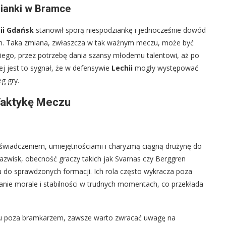
zianki w Bramce
ii Gdańsk
stanowił sporą niespodziankę i jednocześnie dowód
ch. Taka zmiana, zwłaszcza w tak ważnym meczu, może być
ego, przez potrzebę dania szansy młodemu talentowi, aż po
wej jest to sygnał, że w defensywie
Lechii
mogły występować
g gry.
 Taktykę Meczu
świadczeniem, umiejętnościami i charyzmą ciągną drużynę do
azwisk, obecność graczy takich jak Svarnas czy Berggren
niu do sprawdzonych formacji. Ich rola często wykracza poza
anie morale i stabilności w trudnych momentach, co przekłada
du poza bramkarzem, zawsze warto zwracać uwagę na