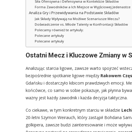
Siła Ofensywna i Defensywna w Kontekście Składów
Forma Zawodników a Ich Miejsce w Wyjściowej Jedenastce
Analiza Gry i Przewidywania na Podstawie Składów
Jak Składy Wpływają na Możliwe Scenariusze Meczu?
Doświadczenie vs. Młode Talenty w Konfrontacji Składów
Polecamy również te artykuły:
Polecane artykuły
Polecane artykuły
Ostatni Mecz i Kluczowe Zmiany w S
Analizując starcia ligowe, zawsze warto spojrzeć wstec
bezpośrednie spotkanie ligowe między
Rakowem Czę
Gdańsku i dostarczyło kibicom prawdziwych emocji. M
końcówce, co samo w sobie pokazuje, jak płynna bywa 
ważny jest każdy zawodnik i każda decyzja taktyczna.
Co ciekawe, w tym konkretnym starciu w składzie
Lech
20-letni Szymon Weirauch, który zastąpił Bohdana Sarn
golkipera, zawsze budzi zainteresowanie i może wpływ