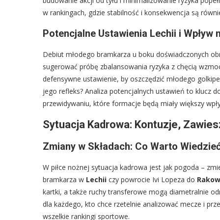
budowanie akcji od tyłu i minimalizowanie ryzyka popeł
w rankingach, gdzie stabilność i konsekwencja są równ
Potencjalne Ustawienia Lechii i Wpływ 
Debiut młodego bramkarza u boku doświadczonych obro
sugerować próbę zbalansowania ryzyka z chęcią wzmo
defensywne ustawienie, by oszczędzić młodego golkipera
jego refleks? Analiza potencjalnych ustawień to klucz
przewidywaniu, które formacje będą miały większy wpły
Sytuacja Kadrowa: Kontuzje, Zawiesz
Zmiany w Składach: Co Warto Wiedzie
W piłce nożnej sytuacja kadrowa jest jak pogoda – zmi
bramkarza w
Lechii
czy powrocie Ivi Lopeza do
Rako
kartki, a także ruchy transferowe mogą diametralnie odm
dla każdego, kto chce rzetelnie analizować mecze i prz
wszelkie rankingi sportowe.