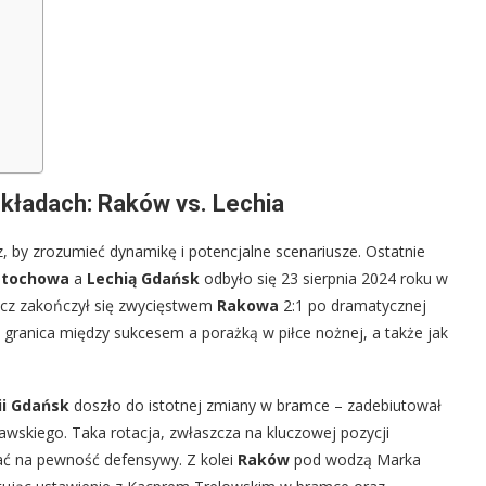
kładach: Raków vs. Lechia
z, by zrozumieć dynamikę i potencjalne scenariusze. Ostatnie
stochowa
a
Lechią Gdańsk
odbyło się 23 sierpnia 2024 roku w
ecz zakończył się zwycięstwem
Rakowa
2:1 po dramatycznej
granica między sukcesem a porażką w piłce nożnej, a także jak
ii Gdańsk
doszło do istotnej zmiany w bramce – zadebiutował
awskiego. Taka rotacja, zwłaszcza na kluczowej pozycji
ać na pewność defensywy. Z kolei
Raków
pod wodzą Marka