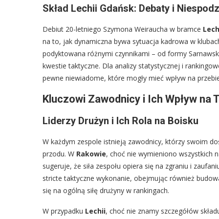
Skład Lechii Gdańsk: Debaty i Niespod
Debiut 20-letniego Szymona Weiraucha w bramce
Lech
na to, jak dynamiczna bywa sytuacja kadrowa w kluba
podyktowana różnymi czynnikami – od formy Sarnawski
kwestie taktyczne. Dla analizy statystycznej i rankingo
pewne niewiadome, które mogły mieć wpływ na przebie
Kluczowi Zawodnicy i Ich Wpływ na
Liderzy Drużyn i Ich Rola na Boisku
W każdym zespole istnieją zawodnicy, którzy swoim do
przodu. W
Rakowie
, choć nie wymieniono wszystkich n
sugeruje, że siła zespołu opiera się na zgraniu i zaufa
stricte taktyczne wykonanie, obejmując również budow
się na ogólną siłę drużyny w rankingach.
W przypadku
Lechii
, choć nie znamy szczegółów skła