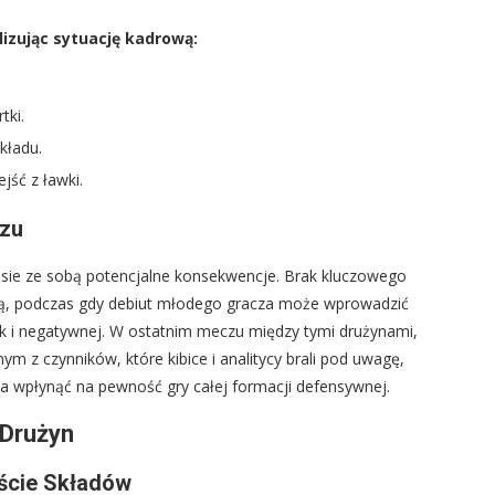
lizując sytuację kadrową:
tki.
kładu.
ść z ławki.
czu
esie ze sobą potencjalne konsekwencje. Brak kluczowego
ną, podczas gdy debiut młodego gracza może wprowadzić
k i negatywnej. W ostatnim meczu między tymi drużynami,
ym z czynników, które kibice i analitycy brali pod uwagę,
 wpłynąć na pewność gry całej formacji defensywnej.
 Drużyn
ście Składów