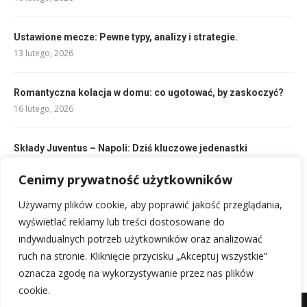
Ustawione mecze: Pewne typy, analizy i strategie.
13 lutego, 2026
Romantyczna kolacja w domu: co ugotować, by zaskoczyć?
16 lutego, 2026
Składy Juventus – Napoli: Dziś kluczowe jedenastki
10 lutego, 2026
Cenimy prywatność użytkowników
Używamy plików cookie, aby poprawić jakość przeglądania,
Rekord prędkości zagrywki w siatkówce: Najszybsza
zagrywka w historii!
wyświetlać reklamy lub treści dostosowane do
14 lutego, 2026
indywidualnych potrzeb użytkowników oraz analizować
ruch na stronie. Kliknięcie przycisku „Akceptuj wszystkie”
oznacza zgodę na wykorzystywanie przez nas plików
cookie.