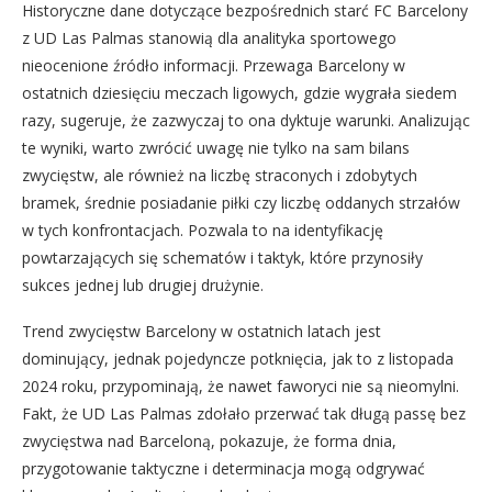
Historyczne dane dotyczące bezpośrednich starć FC Barcelony
z UD Las Palmas stanowią dla analityka sportowego
nieocenione źródło informacji. Przewaga Barcelony w
ostatnich dziesięciu meczach ligowych, gdzie wygrała siedem
razy, sugeruje, że zazwyczaj to ona dyktuje warunki. Analizując
te wyniki, warto zwrócić uwagę nie tylko na sam bilans
zwycięstw, ale również na liczbę straconych i zdobytych
bramek, średnie posiadanie piłki czy liczbę oddanych strzałów
w tych konfrontacjach. Pozwala to na identyfikację
powtarzających się schematów i taktyk, które przynosiły
sukces jednej lub drugiej drużynie.
Trend zwycięstw Barcelony w ostatnich latach jest
dominujący, jednak pojedyncze potknięcia, jak to z listopada
2024 roku, przypominają, że nawet faworyci nie są nieomylni.
Fakt, że UD Las Palmas zdołało przerwać tak długą passę bez
zwycięstwa nad Barceloną, pokazuje, że forma dnia,
przygotowanie taktyczne i determinacja mogą odgrywać