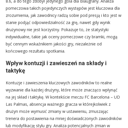
8.6, a do tego zdobył jedynego gola dla Blaugrany. Analiza
pomeczowa takich pojedynczych występów jest kluczowa dla
zrozumienia, jak zawodnicy radzą sobie pod presją i kto jest w
stanie podjąć odpowiedzialność za grę, nawet gdy wynik
drużynowy nie jest korzystny. Pokazuje to, że statystyki
indywidualne, takie jak oceny pomeczowe czy bramki, mogą
być cennym wskaźnikiem jakości gry, niezależnie od
końcowego rezultatu spotkania.
Wpływ kontuzji i zawieszeń na składy i
taktykę
Kontuzje i zawieszenia kluczowych zawodników to realne
wyzwanie dla każdej drużyny, które może znacząco wpłynąć
na jej skład i taktykę. W kontekście meczu FC Barcelona – UD
Las Palmas, absencja ważnego gracza w którejkolwiek z
drużyn może wymusić zmiany w ustawieniu, zmuszając
trenera do postawienia na mniej doświadczonych zawodników
lub modyfikację stylu gry. Analiza potencjalnych zmian w