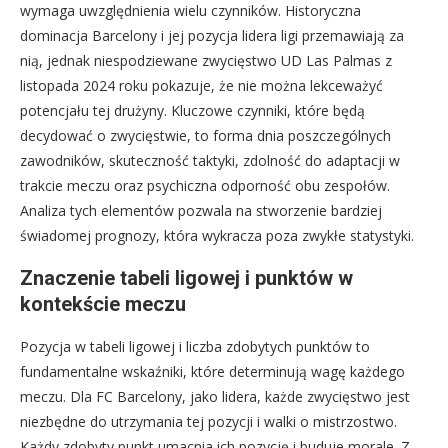
wymaga uwzględnienia wielu czynników. Historyczna
dominacja Barcelony i jej pozycja lidera ligi przemawiają za
nią, jednak niespodziewane zwycięstwo UD Las Palmas z
listopada 2024 roku pokazuje, że nie można lekceważyć
potencjału tej drużyny. Kluczowe czynniki, które będą
decydować o zwycięstwie, to forma dnia poszczególnych
zawodników, skuteczność taktyki, zdolność do adaptacji w
trakcie meczu oraz psychiczna odporność obu zespołów.
Analiza tych elementów pozwala na stworzenie bardziej
świadomej prognozy, która wykracza poza zwykłe statystyki.
Znaczenie tabeli ligowej i punktów w
kontekście meczu
Pozycja w tabeli ligowej i liczba zdobytych punktów to
fundamentalne wskaźniki, które determinują wagę każdego
meczu. Dla FC Barcelony, jako lidera, każde zwycięstwo jest
niezbędne do utrzymania tej pozycji i walki o mistrzostwo.
Każdy zdobyty punkt umacnia ich pozycję i buduje morale. Z