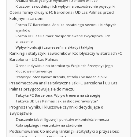
Analiza historycznych wyników i trendów w lidze
Kluczowi zawodnicy i ich wpływ na bezpośrednie pojedynki
Ocena formy drużyn: FC Barcelona i UD Las Palmas przed
kolejnym starciem
Forma FC Barcelona: Analiza ostatniego sezonu i bieżących
wyników
Forma UD Las Palmas: Niespodziewane zwycięstwa i ich
znaczenie
Wpływ kontuzji i zawieszeń na składy i taktykę
Rankingi i statystyki zawodników: Kto błyszczy w starciach FC
Barcelona – UD Las Palmas
Ocena indywidualna bramkarzy: Wojciech Szczęsny i jego
kluczowe interwencje
Statystyki ofensywne: Bramki, strzały i posiadanie piłki
Przedmeczowa analiza taktyczna: Jak FC Barcelona i UD Las
Palmas przygotowują się do meczu
Taktyka FC Barcelona: Wpływ trenera na strategię
Taktyka UD Las Palmas: Jak zaskoczyć faworyta?
Prognoza wyniku i kluczowe czynniki decydujące o
zwycięstwie
Znaczenie tabeli ligowej i punktów w kontekście meczu
Rola sędziego i warunków na stadionie
Podsumowanie: Co mówią rankingi i statystyki o przyszłości