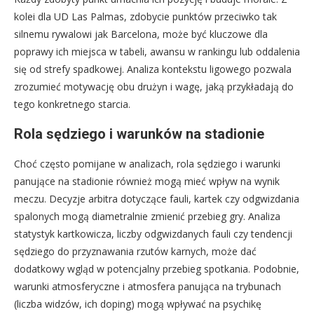
kolei dla UD Las Palmas, zdobycie punktów przeciwko tak
silnemu rywalowi jak Barcelona, może być kluczowe dla
poprawy ich miejsca w tabeli, awansu w rankingu lub oddalenia
się od strefy spadkowej. Analiza kontekstu ligowego pozwala
zrozumieć motywację obu drużyn i wagę, jaką przykładają do
tego konkretnego starcia.
Rola sędziego i warunków na stadionie
Choć często pomijane w analizach, rola sędziego i warunki
panujące na stadionie również mogą mieć wpływ na wynik
meczu. Decyzje arbitra dotyczące fauli, kartek czy odgwizdania
spalonych mogą diametralnie zmienić przebieg gry. Analiza
statystyk kartkowicza, liczby odgwizdanych fauli czy tendencji
sędziego do przyznawania rzutów karnych, może dać
dodatkowy wgląd w potencjalny przebieg spotkania. Podobnie,
warunki atmosferyczne i atmosfera panująca na trybunach
(liczba widzów, ich doping) mogą wpływać na psychikę