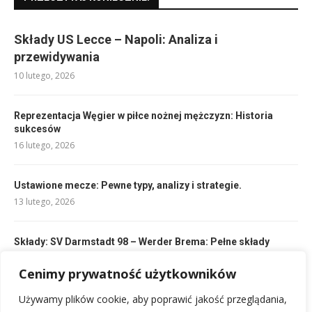
Składy US Lecce – Napoli: Analiza i
przewidywania
10 lutego, 2026
Reprezentacja Węgier w piłce nożnej mężczyzn: Historia
sukcesów
16 lutego, 2026
Ustawione mecze: Pewne typy, analizy i strategie.
13 lutego, 2026
Składy: SV Darmstadt 98 – Werder Brema: Pełne składy
drużyn
Cenimy prywatność użytkowników
11 lutego, 2026
Używamy plików cookie, aby poprawić jakość przeglądania,
Składy A.C. Milan kontra Empoli FC: Kto zagra?