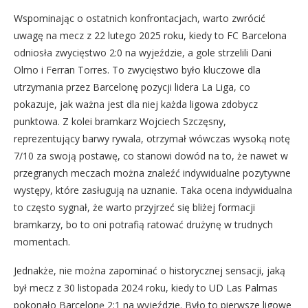
Wspominając o ostatnich konfrontacjach, warto zwrócić
uwagę na mecz z 22 lutego 2025 roku, kiedy to FC Barcelona
odniosła zwycięstwo 2:0 na wyjeździe, a gole strzelili Dani
Olmo i Ferran Torres. To zwycięstwo było kluczowe dla
utrzymania przez Barcelonę pozycji lidera La Liga, co
pokazuje, jak ważna jest dla niej każda ligowa zdobycz
punktowa. Z kolei bramkarz Wojciech Szczęsny,
reprezentujący barwy rywala, otrzymał wówczas wysoką notę
7/10 za swoją postawę, co stanowi dowód na to, że nawet w
przegranych meczach można znaleźć indywidualne pozytywne
występy, które zasługują na uznanie. Taka ocena indywidualna
to często sygnał, że warto przyjrzeć się bliżej formacji
bramkarzy, bo to oni potrafią ratować drużynę w trudnych
momentach.
Jednakże, nie można zapominać o historycznej sensacji, jaką
był mecz z 30 listopada 2024 roku, kiedy to UD Las Palmas
pokonało Barcelonę 2:1 na wyjeździe. Było to pierwsze ligowe