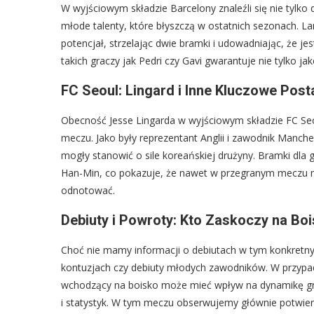
W wyjściowym składzie Barcelony znaleźli się nie tylko
młode talenty, które błyszczą w ostatnich sezonach. 
potencjał, strzelając dwie bramki i udowadniając, że j
takich graczy jak Pedri czy Gavi gwarantuje nie tylko ja
FC Seoul: Lingard i Inne Kluczowe Post
Obecność Jesse Lingarda w wyjściowym składzie FC Se
meczu. Jako były reprezentant Anglii i zawodnik Manche
mogły stanowić o sile koreańskiej drużyny. Bramki dla
Han-Min, co pokazuje, że nawet w przegranym meczu m
odnotować.
Debiuty i Powroty: Kto Zaskoczy na Bo
Choć nie mamy informacji o debiutach w tym konkret
kontuzjach czy debiuty młodych zawodników. W przypad
wchodzący na boisko może mieć wpływ na dynamikę gry 
i statystyk. W tym meczu obserwujemy głównie potwier