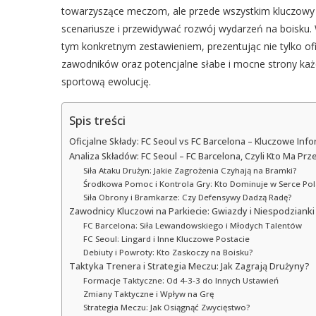
towarzyszące meczom, ale przede wszystkim kluczowy e
scenariusze i przewidywać rozwój wydarzeń na boisku. 
tym konkretnym zestawieniem, prezentując nie tylko ofi
zawodników oraz potencjalne słabe i mocne strony każd
sportową ewolucję.
Spis treści
Oficjalne Składy: FC Seoul vs FC Barcelona – Kluczowe Inf
Analiza Składów: FC Seoul – FC Barcelona, Czyli Kto Ma Pr
Siła Ataku Drużyn: Jakie Zagrożenia Czyhają na Bramki?
Środkowa Pomoc i Kontrola Gry: Kto Dominuje w Serce Pol
Siła Obrony i Bramkarze: Czy Defensywy Dadzą Radę?
Zawodnicy Kluczowi na Parkiecie: Gwiazdy i Niespodzianki
FC Barcelona: Siła Lewandowskiego i Młodych Talentów
FC Seoul: Lingard i Inne Kluczowe Postacie
Debiuty i Powroty: Kto Zaskoczy na Boisku?
Taktyka Trenera i Strategia Meczu: Jak Zagrają Drużyny?
Formacje Taktyczne: Od 4-3-3 do Innych Ustawień
Zmiany Taktyczne i Wpływ na Grę
Strategia Meczu: Jak Osiągnąć Zwycięstwo?