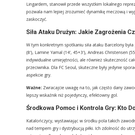
Lingardem, stanowił przede wszystkim lokalnego reprezen
pozwala nam lepiej zrozumieć dynamikę meczową i wyja
zaskoczyć.
Siła Ataku Drużyn: Jakie Zagrożenia C
W tym konkretnym spotkaniu siła ataku Barcelony była
(8′), Lamine Yamal (14′, 45+3′), Andreas Christensen (55′
indywidualne umiejętności, ale również skuteczność cał
przeciwnika. Dla FC Seoul, skuteczne były jedynie spor
aspekcie gry.
Ważne:
Zwracajcie uwagę na to, jak często dany zawod
lepszy wskaźnik niż pojedynczy, efektowny gol.
Środkowa Pomoc i Kontrola Gry: Kto D
Katalończycy, wystawiając w środku pola takich zawodni
nad tempem gry i dystrybucją piłki. Ich zdolność do utrz