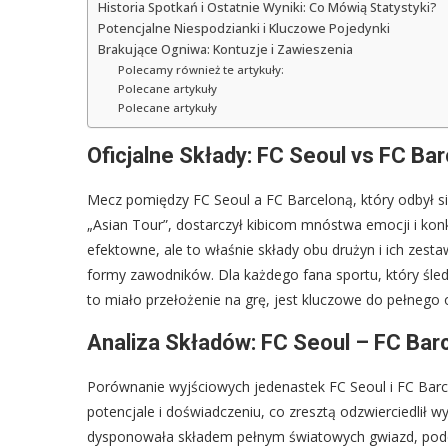
Historia Spotkań i Ostatnie Wyniki: Co Mówią Statystyki?
Potencjalne Niespodzianki i Kluczowe Pojedynki
Brakujące Ogniwa: Kontuzje i Zawieszenia
Polecamy również te artykuły:
Polecane artykuły
Polecane artykuły
Oficjalne Składy: FC Seoul vs FC Ba
Mecz pomiędzy FC Seoul a FC Barceloną, który odbył 
„Asian Tour”, dostarczył kibicom mnóstwa emocji i konk
efektowne, ale to właśnie składy obu drużyn i ich zesta
formy zawodników. Dla każdego fana sportu, który śledzi 
to miało przełożenie na grę, jest kluczowe do pełnego 
Analiza Składów: FC Seoul – FC Bar
Porównanie wyjściowych jedenastek FC Seoul i FC Bar
potencjale i doświadczeniu, co zresztą odzwierciedlił w
dysponowała składem pełnym światowych gwiazd, pod