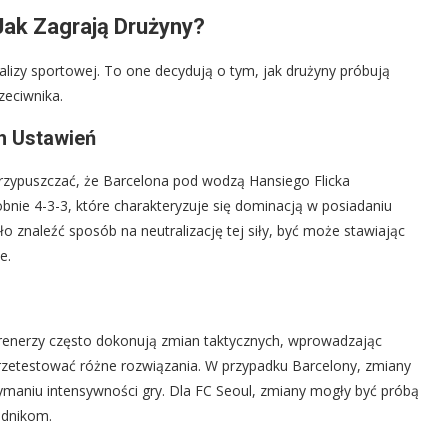
Jak Zagrają Drużyny?
alizy sportowej. To one decydują o tym, jak drużyny próbują
zeciwnika.
h Ustawień
rzypuszczać, że Barcelona pod wodzą Hansiego Flicka
ie 4-3-3, które charakteryzuje się dominacją w posiadaniu
o znaleźć sposób na neutralizację tej siły, być może stawiając
e.
trenerzy często dokonują zmian taktycznych, wprowadzając
rzetestować różne rozwiązania. W przypadku Barcelony, zmiany
maniu intensywności gry. Dla FC Seoul, zmiany mogły być próbą
odnikom.