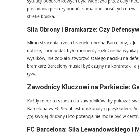
sytuacji podbramkowych była widoczna przez cały mec
posiadania piłki czy podań, sama obecność tych nazwis
strefie boiska.
Siła Obrony i Bramkarze: Czy Defensy
Mimo stracenia trzech bramek, obrona Barcelony, z Jul
dobrze, choć widać było momenty rozluźnienia wynikają
wysiłków, nie zdołało stworzyć stałego nacisku na def
bramkarz Barcelony musiał być czujny na kontrataki, a
rywali.
Zawodnicy Kluczowi na Parkiecie: Gw
Każdy mecz to szansa dla zawodników, by pokazać swoj
Barcelona vs FC Seoul jest doskonałym przykładem. An
grę swojej drużyny i kto potencjalnie może być w cent
FC Barcelona: Siła Lewandowskiego i 