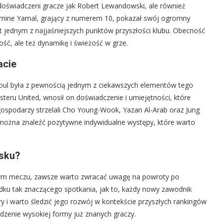
 doświadczeni gracze jak Robert Lewandowski, ale również
Lamine Yamal, grający z numerem 10, pokazał swój ogromny
est jednym z najjaśniejszych punktów przyszłości klubu. Obecność
kość, ale też dynamikę i świeżość w grze.
acie
oul była z pewnością jednym z ciekawszych elementów tego
steru United, wnosił on doświadczenie i umiejętności, które
 gospodarzy strzelali Cho Young-Wook, Yazan Al-Arab oraz Jung
ożna znaleźć pozytywne indywidualne występy, które warto
isku?
nym meczu, zawsze warto zwracać uwagę na powroty po
ku tak znaczącego spotkania, jak to, każdy nowy zawodnik
i warto śledzić jego rozwój w kontekście przyszłych rankingów
dzenie wysokiej formy już znanych graczy.