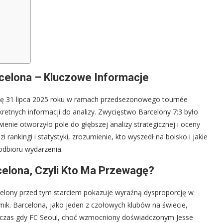
rcelona – Kluczowe Informacje
się 31 lipca 2025 roku w ramach przedsezonowego tournée
retnych informacji do analizy. Zwycięstwo Barcelony 7:3 było
wienie otworzyło pole do głębszej analizy strategicznej i oceny
rankingi i statystyki, zrozumienie, kto wyszedł na boisko i jakie
odbioru wydarzenia.
celona, Czyli Kto Ma Przewagę?
celony przed tym starciem pokazuje wyraźną dysproporcję w
ynik. Barcelona, jako jeden z czołowych klubów na świecie,
czas gdy FC Seoul, choć wzmocniony doświadczonym Jesse