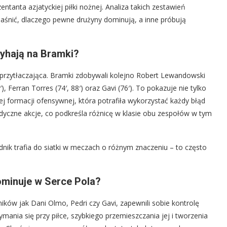
tanta azjatyckiej piłki nożnej. Analiza takich zestawień
śnić, dlaczego pewne drużyny dominują, a inne próbują
zyhają na Bramki?
 przytłaczająca. Bramki zdobywali kolejno Robert Lewandowski
), Ferran Torres (74′, 88′) oraz Gavi (76′). To pokazuje nie tylko
ej formacji ofensywnej, która potrafiła wykorzystać każdy błąd
adyczne akcje, co podkreśla różnicę w klasie obu zespołów w tym
nik trafia do siatki w meczach o różnym znaczeniu – to często
ominuje w Serce Pola?
ków jak Dani Olmo, Pedri czy Gavi, zapewnili sobie kontrolę
ymania się przy piłce, szybkiego przemieszczania jej i tworzenia