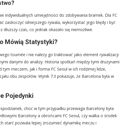
stwo?
anie indywidualnych umiejętności do zdobywania bramek. Dla FC
ać zaskoczyć silniejszego rywala, wykorzystać jego błędy i być
z dłuższy czas, co jednak okazało się niemożliwe.
Co Mówią Statystyki?
ego tournée i nie należy go traktować jako element rywalizacji
ennymi danymi do analizy. Historia spotkań między tymi drużynami
ed tym meczem, jak i forma FC Seoul w ich rodzimej lidze,
jału obu zespołów. Wynik 7:3 pokazuje, że Barcelona była w
we Pojedynki
iespodzianek, choć w tym przypadku przewaga Barcelony była
zydłowymi Barcelony a obrońcami FC Seoul, czy walka o środek
ch starć pozwala lepiej zrozumieć dynamikę meczu i