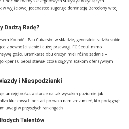
z. Choć nie mamy szczegółowych statystyk dotyczących
k w wyjściowej jedenastce sugeruje dominację Barcelony w tej
wy Dadzą Radę?
esem Koundé i Pau Cubarsím w składzie, generalnie radziła sobie
ce z pewności siebie i dużej przewagi. FC Seoul, mimo
ensywę gości. Bramkarze obu drużyn mieli różne zadania –
 golkiper FC Seoul stawiał czoła ciągłym atakom ofensywnym
iazdy i Niespodzianki
e umiejętności, a starcie na tak wysokim poziomie jak
aliza kluczowych postaci pozwala nam zrozumieć, kto pociągnął
rum uwagi w przyszłych rankingach.
Młodych Talentów