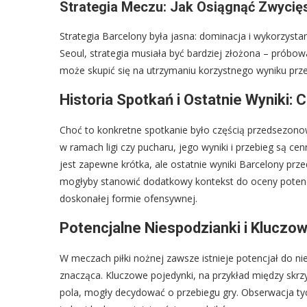
Strategia Meczu: Jak Osiągnąć Zwycię
Strategia Barcelony była jasna: dominacja i wykorzyst
Seoul, strategia musiała być bardziej złożona – próbow
może skupić się na utrzymaniu korzystnego wyniku prze
Historia Spotkań i Ostatnie Wyniki: 
Choć to konkretne spotkanie było częścią przedsezonow
w ramach ligi czy pucharu, jego wyniki i przebieg są c
jest zapewne krótka, ale ostatnie wyniki Barcelony prz
mogłyby stanowić dodatkowy kontekst do oceny potenc
doskonałej formie ofensywnej.
Potencjalne Niespodzianki i Kluczo
W meczach piłki nożnej zawsze istnieje potencjał do n
znacząca. Kluczowe pojedynki, na przykład między skr
pola, mogły decydować o przebiegu gry. Obserwacja ty