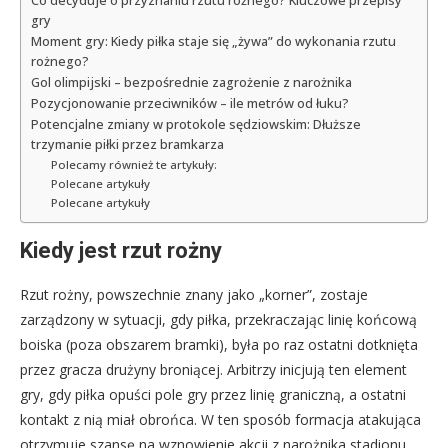
Co decyduje o przyznaniu rzutu rożnego? Kluczowe przepisy
gry
Moment gry: Kiedy piłka staje się „żywa” do wykonania rzutu
rożnego?
Gol olimpijski – bezpośrednie zagrożenie z narożnika
Pozycjonowanie przeciwników – ile metrów od łuku?
Potencjalne zmiany w protokole sędziowskim: Dłuższe
trzymanie piłki przez bramkarza
Polecamy również te artykuły:
Polecane artykuły
Polecane artykuły
Kiedy jest rzut rożny
Rzut rożny, powszechnie znany jako „korner”, zostaje
zarządzony w sytuacji, gdy piłka, przekraczając linię końcową
boiska (poza obszarem bramki), była po raz ostatni dotknięta
przez gracza drużyny broniącej. Arbitrzy inicjują ten element
gry, gdy piłka opuści pole gry przez linię graniczną, a ostatni
kontakt z nią miał obrońca. W ten sposób formacja atakująca
otrzymuje szansę na wznowienie akcji z narożnika stadionu.