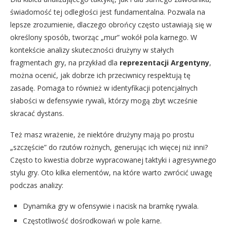
świadomość tej odległości jest fundamentalna. Pozwala na
lepsze zrozumienie, dlaczego obrońcy często ustawiają się w
określony sposób, tworząc „mur” wokół pola karnego. W
kontekście analizy skuteczności drużyny w stałych
fragmentach gry, na przykład dla
reprezentacji Argentyny
,
można ocenić, jak dobrze ich przeciwnicy respektują tę
zasadę. Pomaga to również w identyfikacji potencjalnych
słabości w defensywie rywali, którzy mogą zbyt wcześnie
skracać dystans.
Też masz wrażenie, że niektóre drużyny mają po prostu
„szczęście” do rzutów rożnych, generując ich więcej niż inni?
Często to kwestia dobrze wypracowanej taktyki i agresywnego
stylu gry. Oto kilka elementów, na które warto zwrócić uwagę
podczas analizy:
Dynamika gry w ofensywie i nacisk na bramkę rywala.
Częstotliwość dośrodkowań w pole karne.