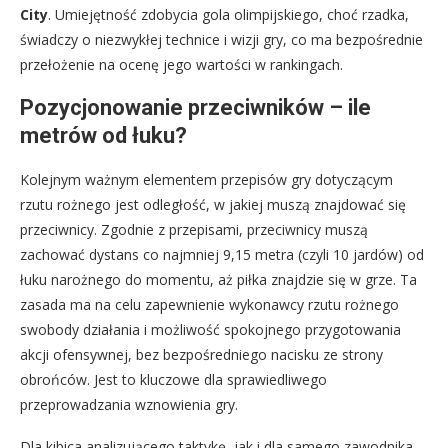
City
. Umiejętność zdobycia gola olimpijskiego, choć rzadka,
świadczy o niezwykłej technice i wizji gry, co ma bezpośrednie
przełożenie na ocenę jego wartości w rankingach.
Pozycjonowanie przeciwników – ile
metrów od łuku?
Kolejnym ważnym elementem przepisów gry dotyczącym
rzutu rożnego jest odległość, w jakiej muszą znajdować się
przeciwnicy. Zgodnie z przepisami, przeciwnicy muszą
zachować dystans co najmniej 9,15 metra (czyli 10 jardów) od
łuku narożnego do momentu, aż piłka znajdzie się w grze. Ta
zasada ma na celu zapewnienie wykonawcy rzutu rożnego
swobody działania i możliwość spokojnego przygotowania
akcji ofensywnej, bez bezpośredniego nacisku ze strony
obrońców. Jest to kluczowe dla sprawiedliwego
przeprowadzania wznowienia gry.
Dla kibica analizującego taktykę, jak i dla samego zawodnika,