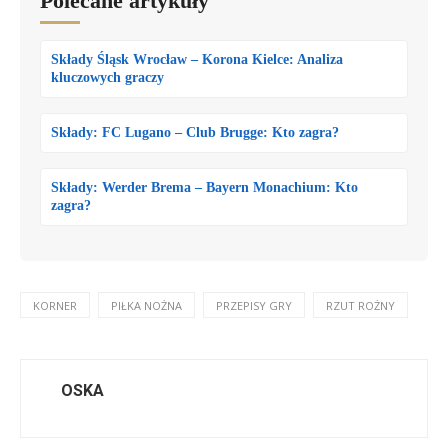
Polecane artykuły
Składy Śląsk Wrocław – Korona Kielce: Analiza
kluczowych graczy
Składy: FC Lugano – Club Brugge: Kto zagra?
Składy: Werder Brema – Bayern Monachium: Kto
zagra?
KORNER
PIŁKA NOŻNA
PRZEPISY GRY
RZUT ROŻNY
OSKA