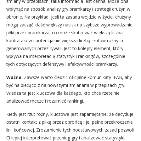
zmiany w przepisach, taka informacja jest cenna. Może ona
wpłynąć na sposób analizy gry bramkarzy i strategii drużyn w
obronie. Na przykład, jeśli ta zasada wejdzie w życie, drużyny
mogą zacząć kłaść większy nacisk na szybsze wyprowadzanie
piłki przez bramkarza, co może skutkować większą liczbą
kontrataków i potencjalnie większą liczbą rzutów rożnych
generowanych przez rywali. Jest to kolejny element, który
wpływa na interpretację statystyk i rankingów, szczególnie
tych dotyczących defensywy i efektywności bramkarzy.
Ważne:
Zawsze warto śledzić oficjalne komunikaty IFAB, aby
być na bieżąco z najnowszymi zmianami w przepisach gry.
Wiedza ta jest kluczowa dla każdego, kto chce rzetelnie
analizować mecze i rozumieć rankingi.
Kiedy jest rzut rożny, kluczowe jest zapamiętanie, że decyduje
ostatni kontakt z piłką przez obrońcę i jej pełne przekroczenie
linii końcowej. Zrozumienie tych podstawowych zasad pozwoli
Ci lepiej interpretować przebieg gry i analizować statystyki,