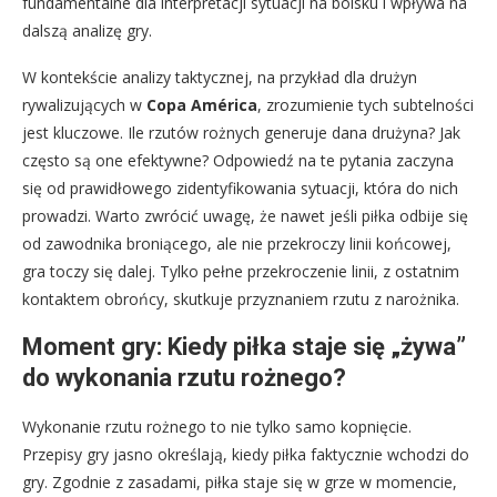
fundamentalne dla interpretacji sytuacji na boisku i wpływa na
dalszą analizę gry.
W kontekście analizy taktycznej, na przykład dla drużyn
rywalizujących w
Copa América
, zrozumienie tych subtelności
jest kluczowe. Ile rzutów rożnych generuje dana drużyna? Jak
często są one efektywne? Odpowiedź na te pytania zaczyna
się od prawidłowego zidentyfikowania sytuacji, która do nich
prowadzi. Warto zwrócić uwagę, że nawet jeśli piłka odbije się
od zawodnika broniącego, ale nie przekroczy linii końcowej,
gra toczy się dalej. Tylko pełne przekroczenie linii, z ostatnim
kontaktem obrońcy, skutkuje przyznaniem rzutu z narożnika.
Moment gry: Kiedy piłka staje się „żywa”
do wykonania rzutu rożnego?
Wykonanie rzutu rożnego to nie tylko samo kopnięcie.
Przepisy gry jasno określają, kiedy piłka faktycznie wchodzi do
gry. Zgodnie z zasadami, piłka staje się w grze w momencie,