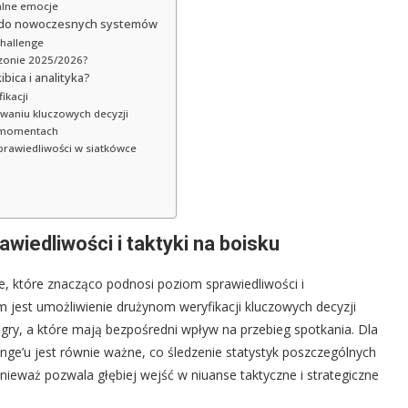
alne emocje
ń do nowoczesnych systemów
challenge
zonie 2025/2026?
bica i analityka?
ikacji
waniu kluczowych decyzji
h momentach
sprawiedliwości w siatkówce
wiedliwości i taktyki na boisku
, które znacząco podnosi poziom sprawiedliwości i
jest umożliwienie drużynom weryfikacji kluczowych decyzji
 gry, a które mają bezpośredni wpływ na przebieg spotkania. Dla
enge’u jest równie ważne, co śledzenie statystyk poszczególnych
nieważ pozwala głębiej wejść w niuanse taktyczne i strategiczne