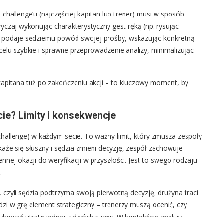
challenge’u (najczęściej kapitan lub trener) musi w sposób
czaj wykonując charakterystyczny gest ręką (np. rysując
y, podaje sędziemu powód swojej prośby, wskazując konkretną
celu szybkie i sprawne przeprowadzenie analizy, minimalizując
apitana tuż po zakończeniu akcji – to kluczowy moment, by
cie? Limity i konsekwencje
hallenge) w każdym secie. To ważny limit, który zmusza zespoły
każe się słuszny i sędzia zmieni decyzję, zespół zachowuje
ennej okazji do weryfikacji w przyszłości. Jest to swego rodzaju
.
, czyli sędzia podtrzyma swoją pierwotną decyzję, drużyna traci
dzi w grę element strategiczny – trenerzy muszą ocenić, czy
zykować utratę jednej z dwóch szans. W kontekście analizy,