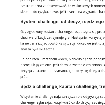
często można zaobserwować, że w kluczowych momenta
skłonne do ryzyka, nawet jeśli szanse na wygranie chal
System challenge: od decyzji sędziego
Gdy zgłoszony zostanie challenge, rozpoczyna się proce
chęci weryfikacji, zatrzymuje grę. Następnie, korzystaj
kamer, analizując powtórkę sytuacji. Kluczowe jest tut
analiza była skuteczna.
Po obejrzeniu materiału wideo, pierwszy sędzia podej
ocenę lub ją zmienić. Jeśli decyzja zostanie zmieniona, 
decyzja zostanie podtrzymana, gra toczy się dalej, a dru
prób.
Sędzia challenge, kapitan challenge, tr
W systemie challenge najważniejsze role odgrywają sędzia
challenge, zgłaszając wątpliwość co do decyzji sędzieg