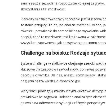
zanim sędzia zezwoli na rozpoczęcie kolejnej zagrywki. 
skorzystaniu z tej możliwości.
Pierwszy sędzia prowadzący spotkanie jest kluczową pos
zostanie przyjęty i to on, po analizie materiału wideo
również uprawnienie do samodzielnego wywołania wideo
decyzji, choć ta możliwość jest limitowana w zależnośc
wszystkim zapewnieniu jak najwyższego poziomu spraw
Challenge na boisku: Rodzaje sytuac
System challenge w siatkówce obejmuje szeroki wachlar
kluczowe dla zespołów i zawodników, ponieważ pozwal
decydują o wyniku. Dla nas, analizujących składy i sta
pogłębia naszą wiedzę o dynamice gry.
Weryfikacji podlegają między innymi kluczowe decyzje dot
prawidłowości zagrywki. Dokładna analiza tych element
pozwala na odtworzenie sytuacji z różnych perspektyw