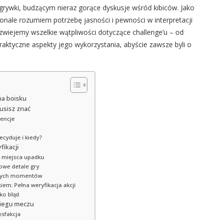
grywki, budzącym nieraz gorące dyskusje wśród kibiców. Jako
onale rozumiem potrzebę jasności i pewności w interpretacji
wiejemy wszelkie wątpliwości dotyczące challenge’u – od
praktyczne aspekty jego wykorzystania, abyście zawsze byli o
na boisku
usisz znać
wencje
ecyduje i kiedy?
fikacji
ie miejsca upadku
zowe detale gry
zowych momentów
iem: Pełna weryfikacja akcji
lko błąd
ebiegu meczu
ysfakcja