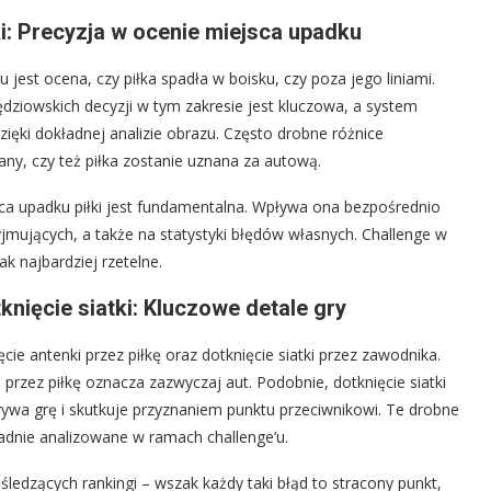
łki: Precyzja w ocenie miejsca upadku
jest ocena, czy piłka spadła w boisku, czy poza jego liniami.
dziowskich decyzji w tym zakresie jest kluczowa, a system
zięki dokładnej analizie obrazu. Często drobne różnice
ny, czy też piłka zostanie uznana za autową.
jsca upadku piłki jest fundamentalna. Wpływa ona bezpośrednio
yjmujących, a także na statystyki błędów własnych. Challenge w
k najbardziej rzetelne.
knięcie siatki: Kluczowe detale gry
ęcie antenki przez piłkę oraz dotknięcie siatki przez zawodnika.
ie przez piłkę oznacza zazwyczaj aut. Podobnie, dotknięcie siatki
erywa grę i skutkuje przyznaniem punktu przeciwnikowi. Te drobne
ładnie analizowane w ramach challenge’u.
śledzących rankingi – wszak każdy taki błąd to stracony punkt,