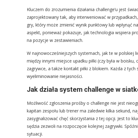
Kluczem do zrozumienia działania challenge’u jest świa
zaprojektowany tak, aby interweniować w przypadkach, 
gry, który może zmienić wynik punktowy lub wpłynąć na
aspekt, ponieważ pokazuje, jak technologia wspiera proc
na pozycje w zestawieniach.
W najnowocześniejszych systemach, jak te w polskiej li
między innymi miejsce upadku piłki (czy była w boisku, 
zagrywce, a także kontakt piłki z blokiem. Każda z tych
wyeliminowanie niejasności.
Jak działa system challenge w siat
Możliwość zgłoszenia prośby o challenge nie jest nieog
kapitan zespołu lub trener ma zaledwie kilka sekund, n
zasygnalizować chęć skorzystania z tej opcji. Jest to
sędzia zezwoli na rozpoczęcie kolejnej zagrywki. Spóźni
sytuacji.