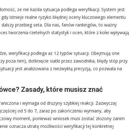
domość, że nie każda sytuacja podlega weryfikacji. System jest
gdy istnieje realne ryzyko błędnej oceny kluczowego elementu
 dalszy przebieg seta. Dla nas, fanów rankingów, to ważny
es tworzenia rzetelnych statystyk i ocen, które z kolei wpływają
dze, weryfikacji podlega aż 12 typów sytuacji. Obejmują one
czy poza nim), dotknięcie siatki przez zawodnika, błędy stóp przy
 sytuacji jest analizowana z niezwykłą precyzją, co pozwala na
kówce? Zasady, które musisz znać
raniczona i wymaga od drużyny szybkiej reakcji. Zazwyczaj
ajczęściej od 5 do 7, zaraz po zakończeniu wymiany, aby
 kluczowy moment, ponieważ wniosek musi zostać złożony zanim
enie oznacza utratę możliwości weryfikacji tej konkretnej