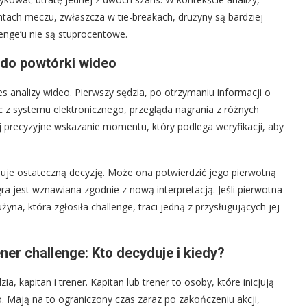
ch meczu, zwłaszcza w tie-breakach, drużyny są bardziej
lenge’u nie są stuprocentowe.
 do powtórki wideo
s analizy wideo. Pierwszy sędzia, po otrzymaniu informacji o
ąc z systemu elektronicznego, przegląda nagrania z różnych
aj precyzyjne wskazanie momentu, który podlega weryfikacji, aby
muje ostateczną decyzję. Może ona potwierdzić jego pierwotną
gra jest wznawiana zgodnie z nową interpretacją. Jeśli pierwotna
żyna, która zgłosiła challenge, traci jedną z przysługujących jej
ener challenge: Kto decyduje i kiedy?
, kapitan i trener. Kapitan lub trener to osoby, które inicjują
o. Mają na to ograniczony czas zaraz po zakończeniu akcji,