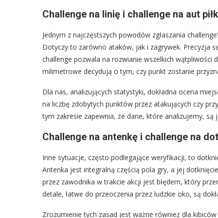
Challenge na linię i challenge na aut pi
Jednym z najczęstszych powodów zgłaszania challenge’u 
Dotyczy to zarówno ataków, jak i zagrywek. Precyzja sę
challenge pozwala na rozwianie wszelkich wątpliwości d
milimetrowe decydują o tym, czy punkt zostanie przyzna
Dla nas, analizujących statystyki, dokładna ocena mie
na liczbę zdobytych punktów przez atakujących czy prz
tym zakresie zapewnia, że dane, które analizujemy, są ja
Challenge na antenkę i challenge na dot
Inne sytuacje, często podlegające weryfikacji, to dotkni
Antenka jest integralną częścią pola gry, a jej dotknięc
przez zawodnika w trakcie akcji jest błędem, który prz
detale, łatwe do przeoczenia przez ludzkie oko, są dok
Zrozumienie tych zasad jest ważne również dla kibiców 