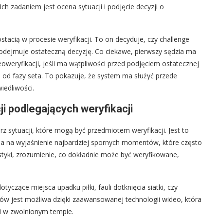
Ich zadaniem jest ocena sytuacji i podjęcie decyzji o
tacią w procesie weryfikacji. To on decyduje, czy challenge
, podejmuje ostateczną decyzję. Co ciekawe, pierwszy sędzia ma
weryfikacji, jeśli ma wątpliwości przed podjęciem ostatecznej
i od fazy seta. To pokazuje, że system ma służyć przede
iedliwości.
ji podlegających weryfikacji
z sytuacji, które mogą być przedmiotem weryfikacji. Jest to
a na wyjaśnienie najbardziej spornych momentów, które często
tystyki, zrozumienie, co dokładnie może być weryfikowane,
yczące miejsca upadku piłki, fauli dotknięcia siatki, czy
ów jest możliwa dzięki zaawansowanej technologii wideo, która
 i w zwolnionym tempie.