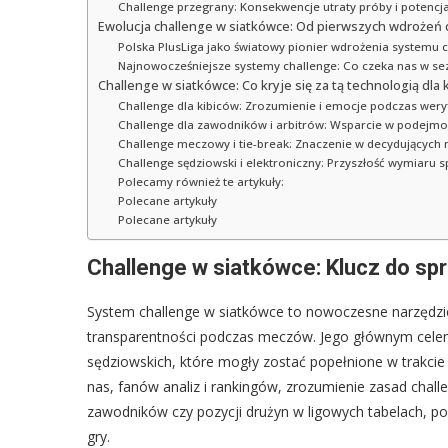
Challenge przegrany: Konsekwencje utraty próby i potencj
Ewolucja challenge w siatkówce: Od pierwszych wdroże
Polska PlusLiga jako światowy pionier wdrożenia systemu 
Najnowocześniejsze systemy challenge: Co czeka nas w se
Challenge w siatkówce: Co kryje się za tą technologią dla ki
Challenge dla kibiców: Zrozumienie i emocje podczas weryf
Challenge dla zawodników i arbitrów: Wsparcie w podejmo
Challenge meczowy i tie-break: Znaczenie w decydującyc
Challenge sędziowski i elektroniczny: Przyszłość wymiaru 
Polecamy również te artykuły:
Polecane artykuły
Polecane artykuły
Challenge w siatkówce: Klucz do spra
System challenge w siatkówce to nowoczesne narzędzie
transparentności podczas meczów. Jego głównym celem 
sędziowskich, które mogły zostać popełnione w trakcie
nas, fanów analiz i rankingów, zrozumienie zasad chall
zawodników czy pozycji drużyn w ligowych tabelach, po
gry.