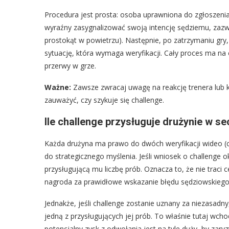
Procedura jest prosta: osoba uprawniona do zgłoszenia 
wyraźny zasygnalizować swoją intencję sędziemu, zazwy
prostokąt w powietrzu). Następnie, po zatrzymaniu gr
sytuację, która wymaga weryfikacji. Cały proces ma na 
przerwy w grze.
Ważne:
Zawsze zwracaj uwagę na reakcję trenera lub k
zauważyć, czy szykuje się challenge.
Ile challenge przysługuje drużynie w se
Każda drużyna ma prawo do dwóch weryfikacji wideo (c
do strategicznego myślenia. Jeśli wniosek o challenge o
przysługującą mu liczbę prób. Oznacza to, że nie traci c
nagroda za prawidłowe wskazanie błędu sędziowskiego
Jednakże, jeśli challenge zostanie uznany za niezasadny
jedną z przysługujących jej prób. To właśnie tutaj wcho
potencjalny zysk z odwołania jest na tyle duży, by zary