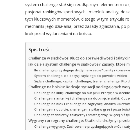
system challenge stał się nieodłącznym elementem roz
pasjonat rankingów sportowych i miłośnik analizy, dosk
tych kluczowych momentów, dlatego w tym artykule roz
mechaniki jego działania, przez zasady zgłaszania, po 
krok przed wydarzeniami na boisku.
Spis treści
Challenge w siatkówce: Klucz do sprawiedliwości i taktyki 
Jak działa system challenge w siatkówce? Zasady, które m
Ile challenge przysługuje drużynie w secie? Limity i konsek
System challenge: od decyzji sędziego do powtórki wideo
Sędzia challenge, kapitan challenge, trener challenge: Kto d
Challenge na boisku: Rodzaje sytuacji podlegających wery
Challenge na linię i challenge na aut piłki: Precyzja w ocen
Challenge na antenkę i challenge na dotknięcie siatki: Kluc
Challenge na blok i challenge na zagrywkę: Analiza kluc
Challenge na odbicie, challenge na piłkę w grze i poza boisk
Challenge techniczny, taktyczny i strategiczny: Więcej niż ty
Wygrany i przegrany challenge: Skutki dla drużyny i prz
Challenge wygrany: Zachowanie przysługujących prób i sat