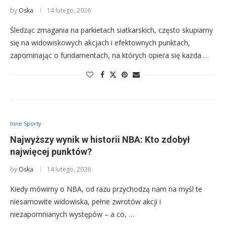
by
Oska
14 lutego, 2026
Śledząc zmagania na parkietach siatkarskich, często skupiamy
się na widowiskowych akcjach i efektownych punktach,
zapominając o fundamentach, na których opiera się każda …
Inne Sporty
Najwyższy wynik w historii NBA: Kto zdobył
najwięcej punktów?
by
Oska
14 lutego, 2026
Kiedy mówimy o NBA, od razu przychodzą nam na myśl te
niesamowite widowiska, pełne zwrotów akcji i
niezapomnianych występów – a co, …