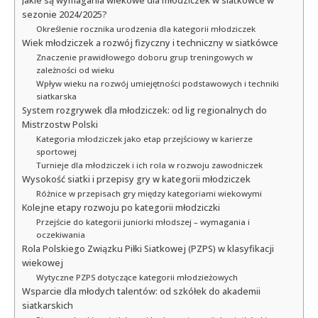
Jakie są wymagania wiekowe dla młodziczek w siatkówce w
sezonie 2024/2025?
Określenie rocznika urodzenia dla kategorii młodziczek
Wiek młodziczek a rozwój fizyczny i techniczny w siatkówce
Znaczenie prawidłowego doboru grup treningowych w
zależności od wieku
Wpływ wieku na rozwój umiejętności podstawowych i techniki
siatkarska
System rozgrywek dla młodziczek: od lig regionalnych do
Mistrzostw Polski
Kategoria młodziczek jako etap przejściowy w karierze
sportowej
Turnieje dla młodziczek i ich rola w rozwoju zawodniczek
Wysokość siatki i przepisy gry w kategorii młodziczek
Różnice w przepisach gry między kategoriami wiekowymi
Kolejne etapy rozwoju po kategorii młodziczki
Przejście do kategorii juniorki młodszej – wymagania i
oczekiwania
Rola Polskiego Związku Piłki Siatkowej (PZPS) w klasyfikacji
wiekowej
Wytyczne PZPS dotyczące kategorii młodzieżowych
Wsparcie dla młodych talentów: od szkółek do akademii
siatkarskich