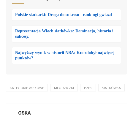
Polskie siatkarki: Droga do sukcesu i rankingi gwiazd
Reprezentacja Włoch siatkówka: Dominacja, historia i
sukcesy.
Najwyższy wynik w historii NBA: Kto zdobył najwięcej
punktów?
KATEGORIE WIEKOWE
MŁODZICZKI
PZPS
SIATKÓWKA
OSKA