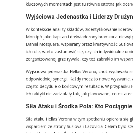
kluczowych momentach jest tu równie istotna jak ocen
Wyjściowa Jedenastka i Liderzy Druży
W kontekście analizy składów, zidentyfikowanie lideró
Montipò jako kapitan i doświadczony bramkarz, niewątpl
Daniel Mosquera, wspierany przez kreatywność Suslova i 
ich role, warto zastanowić się, czy ich indywidualne um
zorganizowanej grze rywala, czy też zabrakło im wsparc
Wyjściowa jedenastka Hellas Verona, choć wydawała się
odpowiedniej synergii. Każdy mecz to nowe wyzwanie, a
często decyduje o końcowym rezultacie. W przypadku 
ich taktyki nie zadziałały tak, jak planowano, co ostatec
Siła Ataku i Środka Pola: Kto Pociągni
Siła ataku Hellas Verona w tym spotkaniu opierała się
wsparciem ze strony Suslova i Lazovicia. Celem było s