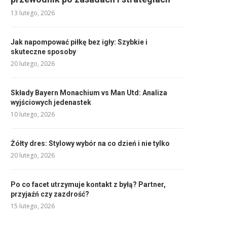
13 lutego, 2026
Jak napompować piłkę bez igły: Szybkie i
skuteczne sposoby
20 lutego, 2026
Składy Bayern Monachium vs Man Utd: Analiza
wyjściowych jedenastek
10 lutego, 2026
Żółty dres: Stylowy wybór na co dzień i nie tylko
20 lutego, 2026
Po co facet utrzymuje kontakt z byłą? Partner,
przyjaźń czy zazdrość?
15 lutego, 2026