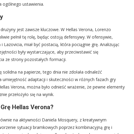
a ogólnego ustawienia.
ny
w drużyny jest zawsze kluczowe. W Hellas Verona, Lorenzo
iwie pełnił tę rolę, będąc ostoją defensywy. W ofensywie,
Lazovicia, miał być postacią, która pociągnie grę. Analizując
iejętności były wystarczające, aby przeciwstawić się
ia ze strony pozostałych formacji.
 solidna na papierze, tego dnia nie zdołała odnaleźć
 umiejętność adaptacji i skuteczności w różnych fazach gry
Hellas Verona, można było odnieść wrażenie, że pewne elementy
znie przełożyło się na wynik.
e Grę Hellas Verona?
 głównie na aktywności Daniela Mosquery, z kreatywnym
tworzenie sytuacji bramkowych poprzez kombinacyjną grę i