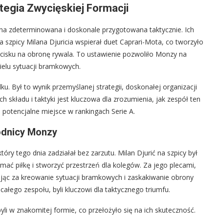
ategia Zwycięskiej Formacji
a zdeterminowana i doskonale przygotowana taktycznie. Ich
a szpicy Milana Djuricia wspierał duet Caprari-Mota, co tworzyło
cisku na obronę rywala. To ustawienie pozwoliło Monzy na
ielu sytuacji bramkowych.
. Był to wynik przemyślanej strategii, doskonałej organizacji
h składu i taktyki jest kluczowa dla zrozumienia, jak zespół ten
 potencjalne miejsce w rankingach Serie A.
odnicy Monzy
ry tego dnia zadziałał bez zarzutu. Milan Djurić na szpicy był
ymać piłkę i stworzyć przestrzeń dla kolegów. Za jego plecami,
jąc za kreowanie sytuacji bramkowych i zaskakiwanie obrony
całego zespołu, byli kluczowi dla taktycznego triumfu.
li w znakomitej formie, co przełożyło się na ich skuteczność.