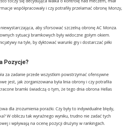
zęsto toczy się decydująca walka o kontrolę nad meczem, miał
formacje współpracowały i czy potrafiły przełamać obronę Monzy,
ię niewystarczająca, aby sforsować szczelną obronę AC Monza.
arownych sytuacji bramkowych były widoczne gołym okiem.
icjatywy na tyle, by dyktować warunki gry i dostarczać piłki
a Pozycje?
iała za zadanie przede wszystkim powstrzymać ofensywne
e jest, jak zorganizowana była linia obrony i czy potrafiła
 stracone bramki świadczą o tym, że tego dnia obrona Hellas
zowa dla zrozumienia porażki. Czy były to indywidualne błędy,
ka? W obliczu tak wyraźnego wyniku, trudno nie zadać tych
wej i wpływają na ocenę pozycji drużyny w rankingach.