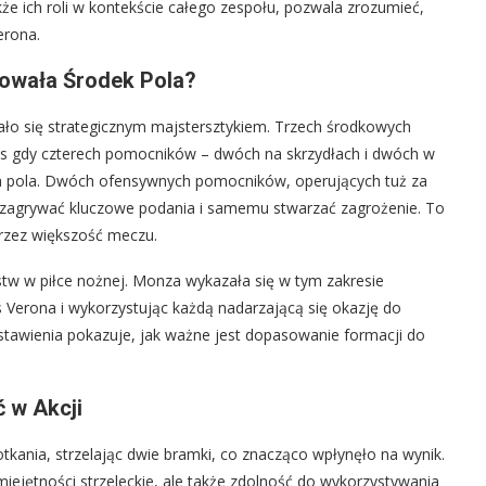
kże ich roli w kontekście całego zespołu, pozwala zrozumieć,
erona.
nowała Środek Pola?
ło się strategicznym majstersztykiem. Trzech środkowych
s gdy czterech pomocników – dwóch na skrzydłach i dwóch w
a pola. Dwóch ofensywnych pomocników, operujących tuż za
ił zagrywać kluczowe podania i samemu stwarzać zagrożenie. To
przez większość meczu.
tw w piłce nożnej. Monza wykazała się w tym zakresie
 Verona i wykorzystując każdą nadarzającą się okazję do
ustawienia pokazuje, jak ważne jest dopasowanie formacji do
 w Akcji
ania, strzelając dwie bramki, co znacząco wpłynęło na wynik.
umiejętności strzeleckie, ale także zdolność do wykorzystywania