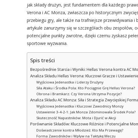
jak składy drużyn, jest fundamentem dla każdego praw
Verona i AC Monza, zwłaszcza po historycznym zwycięs
przebiegu gry, ale także na trafniejsze przewidywania i
artykule zanurzymy się w szczegółach obu zespołów, od
potencjalne punkty zwrotne, dzięki czemu zyskasz pełen
sportowe wyzwania.
Spis treści
Bezpośrednie Starcia i Wyniki: Hellas Verona kontra AC M
Analiza Składu Hellas Verona: Kluczowi Gracze i Ustawieni
Wyjściowa Jedenastka i Liderzy Drużyny
Siła Ataku i Środka Pola: Kto Pociągnie Grę Hellas Verona?
Obrona i Bramkarz: Czy Verona Utrzyma Pozycje?
Analiza Składu AC Monza: Siła i Strategia Zwycięskiej Forma
Wyjściowa Jedenastka i Kluczowi Zawodnicy Monzy
Ustawienie 3-4-2-1: Jak Monza Zdominowała Środek Pola?
Skuteczność Napastników: Mota i Djurić w Akcji
Porównanie Składów: Kluczowe Różnice i Potencjalne M
Doświadczenie kontra Młodzież: Kto Ma Przewagę?
Forma Zawodników i Wpływ na Taktykę Meczu