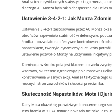
Analiza ich indywidualnych statystyk z tego meczu, a ta
dlaczego AC Monza była tak niebezpieczna dla Hellas V
Ustawienie 3-4-2-1: Jak Monza Zdomi
Ustawienie 3-4-2-1 zastosowane przez AC Monza okaza
obrońców zapewniało stabilność w defensywie, podcza
środku – pozwalało na efektywne kontrolowanie środk
napastnikiem, tworzyło dynamiczny duet, który potraf
ustawienie pozwoliło Monzy na utrzymanie inicjatywy 
Dominacja w środku pola jest kluczem do wielu zwycięs
wzorowo, skutecznie ograniczając pole manewru Hellas
konstruowania własnych akcji. Analiza taktyczna tego 
mocnych stron zawodników i słabości przeciwnika.
Skuteczność Napastników: Mota i Djurić
Dany Mota okazał się prawdziwym bohaterem tego spotk
Jego bramki w 9. i 74. minucie pokazały nie tylko jego 