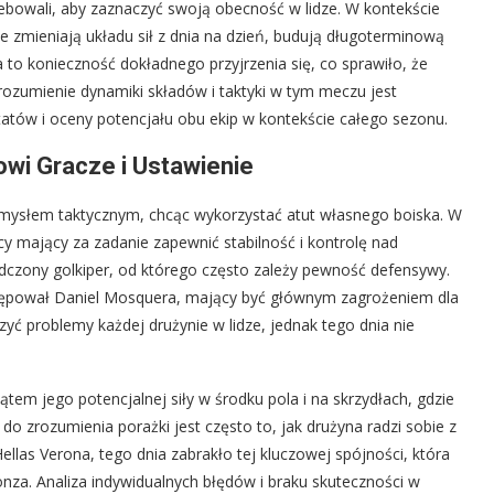
bowali, aby zaznaczyć swoją obecność w lidze. W kontekście
e zmieniają układu sił z dnia na dzień, budują długoterminową
za to konieczność dokładnego przyjrzenia się, co sprawiło, że
rozumienie dynamiki składów i taktyki w tym meczu jest
atów i oceny potencjału obu ekip w kontekście całego sezonu.
owi Gracze i Ustawienie
zamysłem taktycznym, chcąc wykorzystać atut własnego boiska. W
y mający za zadanie zapewnić stabilność i kontrolę nad
czony golkiper, od którego często zależy pewność defensywy.
stępował Daniel Mosquera, mający być głównym zagrożeniem dla
zyć problemy każdej drużynie w lidze, jednak tego dnia nie
em jego potencjalnej siły w środku pola i na skrzydłach, gdzie
 do zrozumienia porażki jest często to, jak drużyna radzi sobie z
ellas Verona, tego dnia zabrakło tej kluczowej spójności, która
a. Analiza indywidualnych błędów i braku skuteczności w