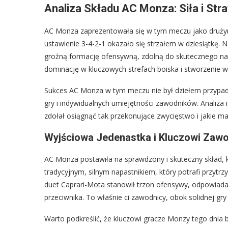
Analiza Składu AC Monza: Siła i Str
AC Monza zaprezentowała się w tym meczu jako drużyn
ustawienie 3-4-2-1 okazało się strzałem w dziesiątkę. N
groźną formację ofensywną, zdolną do skutecznego na
dominację w kluczowych strefach boiska i stworzenie w
Sukces AC Monza w tym meczu nie był dziełem przypadku
gry i indywidualnych umiejętności zawodników. Analiza ic
zdołał osiągnąć tak przekonujące zwycięstwo i jakie ma
Wyjściowa Jedenastka i Kluczowi Zaw
AC Monza postawiła na sprawdzony i skuteczny skład, któ
tradycyjnym, silnym napastnikiem, który potrafi przytrz
duet Caprari-Mota stanowił trzon ofensywy, odpowiada
przeciwnika. To właśnie ci zawodnicy, obok solidnej gry 
Warto podkreślić, że kluczowi gracze Monzy tego dnia by