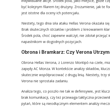
indywidualne akcje. Środek pola, jako miejsce, gdzie c
być kolejnym filarem tej drużyny. Zrozumienie, jak te 
jest istotne dla oceny ich potencjału.
Niestety, tego dnia siła ataku Hellas Verona okazała s
Brak skutecznych strzałów i problem z kreowaniem kl
Środek pola, choć zapewne walczył, nie zdołał przejąć in
napastnikom w dogodnych pozycjach.
Obrona i Bramkarz: Czy Verona Utrzym
Obrona Hellas Verona, z Lorenzo Montipò na czele, m
zapędy AC Monza. W kontekście analizy składów, kluczow
skutecznie współpracować z drugą linią. Niestety, trzy
Verona nie sprostała zadaniu.
Analiza tego, co poszło nie tak w defensywie, jest kluc
brak komunikacji, czy też przewaga taktyczna przeciwni
pytań, które są nieodłącznym elementem analizy meczo