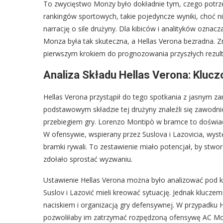
To zwycięstwo Monzy było dokładnie tym, czego potrze
rankingów sportowych, takie pojedyncze wyniki, choć ni
narrację o sile drużyny. Dla kibiców i analityków oznac
Monza była tak skuteczna, a Hellas Verona bezradna. Z
pierwszym krokiem do prognozowania przyszłych rezult
Analiza Składu Hellas Verona: Klucz
Hellas Verona przystąpił do tego spotkania z jasnym 
podstawowym składzie tej drużyny znaleźli się zawodnic
przebiegiem gry. Lorenzo Montipò w bramce to doświad
W ofensywie, wspierany przez Suslova i Lazovicia, wy
bramki rywali. To zestawienie miało potencjał, by stwor
zdołało sprostać wyzwaniu.
Ustawienie Hellas Verona można było analizować pod kąt
Suslov i Lazović mieli kreować sytuację. Jednak kluczem
naciskiem i organizacją gry defensywnej. W przypadku H
pozwoliłaby im zatrzymać rozpędzoną ofensywę AC Monz