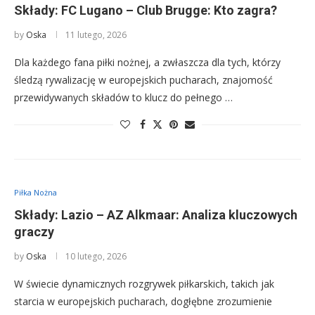
Składy: FC Lugano – Club Brugge: Kto zagra?
by
Oska
11 lutego, 2026
Dla każdego fana piłki nożnej, a zwłaszcza dla tych, którzy
śledzą rywalizację w europejskich pucharach, znajomość
przewidywanych składów to klucz do pełnego …
Piłka Nożna
Składy: Lazio – AZ Alkmaar: Analiza kluczowych
graczy
by
Oska
10 lutego, 2026
W świecie dynamicznych rozgrywek piłkarskich, takich jak
starcia w europejskich pucharach, dogłębne zrozumienie