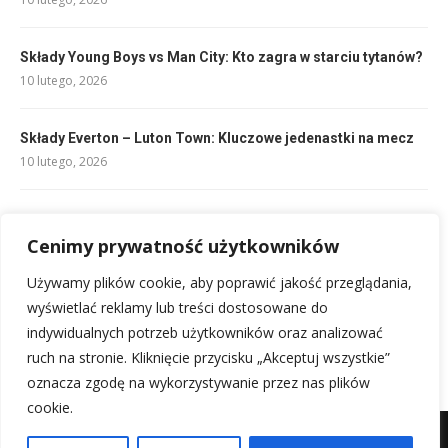
Składy Young Boys vs Man City: Kto zagra w starciu tytanów?
10 lutego, 2026
Składy Everton – Luton Town: Kluczowe jedenastki na mecz
10 lutego, 2026
Reprezentacja Włoch w siatkówce skład: Poznaj kadrę!
Cenimy prywatność użytkowników
13 lutego, 2026
Używamy plików cookie, aby poprawić jakość przeglądania,
Składy: Lech Poznań – Zagłębie Lubin: Kto zagra?
wyświetlać reklamy lub treści dostosowane do
10 lutego, 2026
indywidualnych potrzeb użytkowników oraz analizować
ruch na stronie. Kliknięcie przycisku „Akceptuj wszystkie”
oznacza zgodę na wykorzystywanie przez nas plików
cookie.
Mapa witryny
Kontakt z nami