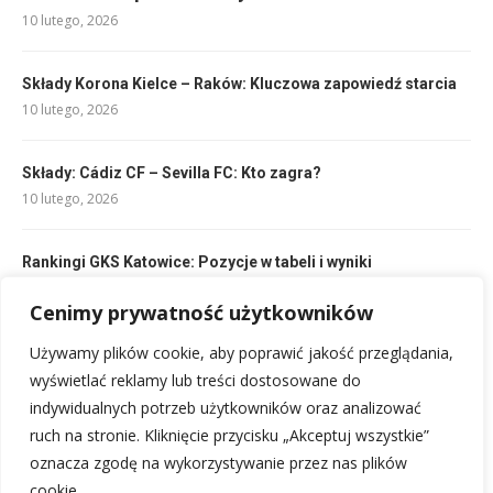
10 lutego, 2026
Składy Korona Kielce – Raków: Kluczowa zapowiedź starcia
10 lutego, 2026
Składy: Cádiz CF – Sevilla FC: Kto zagra?
10 lutego, 2026
Rankingi GKS Katowice: Pozycje w tabeli i wyniki
11 lutego, 2026
Cenimy prywatność użytkowników
Używamy plików cookie, aby poprawić jakość przeglądania,
Bluzy piłkarskie dla dzieci: Najlepszy wybór dla młodych
fanów
wyświetlać reklamy lub treści dostosowane do
20 lutego, 2026
indywidualnych potrzeb użytkowników oraz analizować
ruch na stronie. Kliknięcie przycisku „Akceptuj wszystkie”
oznacza zgodę na wykorzystywanie przez nas plików
cookie.