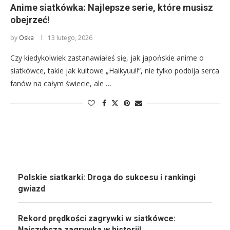
Anime siatkówka: Najlepsze serie, które musisz
obejrzeć!
by
Oska
13 lutego, 2026
Czy kiedykolwiek zastanawiałeś się, jak japońskie anime o
siatkówce, takie jak kultowe „Haikyuu!!”, nie tylko podbija serca
fanów na całym świecie, ale …
Polskie siatkarki: Droga do sukcesu i rankingi
gwiazd
Rekord prędkości zagrywki w siatkówce:
Najszybsza zagrywka w historii!