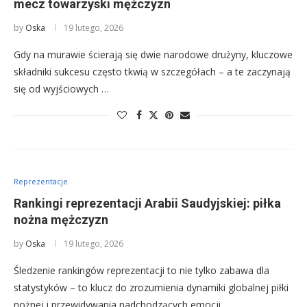
mecz towarzyski mężczyzn
by
Oska
19 lutego, 2026
Gdy na murawie ścierają się dwie narodowe drużyny, kluczowe
składniki sukcesu często tkwią w szczegółach – a te zaczynają
się od wyjściowych …
Reprezentacje
Rankingi reprezentacji Arabii Saudyjskiej: piłka
nożna mężczyzn
by
Oska
19 lutego, 2026
Śledzenie rankingów reprezentacji to nie tylko zabawa dla
statystyków – to klucz do zrozumienia dynamiki globalnej piłki
nożnej i przewidywania nadchodzących emocji, …