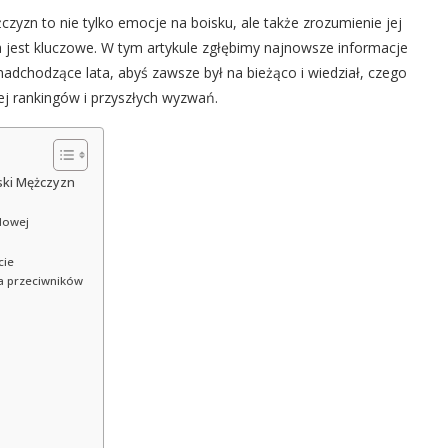
czyzn to nie tylko emocje na boisku, ale także zrozumienie jej
na jest kluczowe. W tym artykule zgłębimy najnowsze informacje
 nadchodzące lata, abyś zawsze był na bieżąco i wiedział, czego
ej rankingów i przyszłych wyzwań.
lski Mężczyzn
dowej
cie
za przeciwników