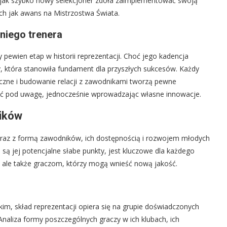
e, jak szybko nowy selekcjoner zdoła zaimplementować swoją
ich jak awans na Mistrzostwa Świata.
niego trenera
pewien etap w historii reprezentacji. Choć jego kadencja
y, która stanowiła fundament dla przyszłych sukcesów. Każdy
tyczne i budowanie relacji z zawodnikami tworzą pewne
iąć pod uwagę, jednocześnie wprowadzając własne innowacje.
ników
 wraz z formą zawodników, ich dostępnością i rozwojem młodych
e są jej potencjalne słabe punkty, jest kluczowe dla każdego
rom, ale także graczom, którzy mogą wnieść nową jakość.
, skład reprezentacji opiera się na grupie doświadczonych
aliza formy poszczególnych graczy w ich klubach, ich