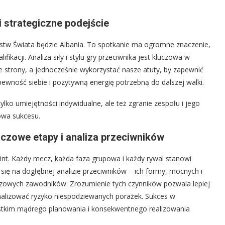
 strategiczne podejście
tw Świata będzie Albania. To spotkanie ma ogromne znaczenie,
ikacji. Analiza siły i stylu gry przeciwnika jest kluczowa w
 strony, a jednocześnie wykorzystać nasze atuty, by zapewnić
ewność siebie i pozytywną energię potrzebną do dalszej walki.
lko umiejętności indywidualne, ale też zgranie zespołu i jego
owa sukcesu.
uczowe etapy i analiza przeciwników
rint. Każdy mecz, każda faza grupowa i każdy rywal stanowi
 się na dogłębnej analizie przeciwników – ich formy, mocnych i
uczowych zawodników. Zrozumienie tych czynników pozwala lepiej
malizować ryzyko niespodziewanych porażek. Sukces w
szystkim mądrego planowania i konsekwentnego realizowania