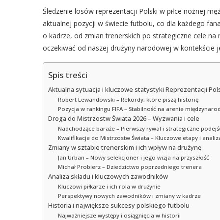
Śledzenie losów reprezentacji Polski w piłce nożnej męż
aktualnej pozycji w świecie futbolu, co dla każdego fa
o kadrze, od zmian trenerskich po strategiczne cele na
oczekiwać od naszej drużyny narodowej w kontekście j
Spis treści
Aktualna sytuacja i kluczowe statystyki Reprezentacji Po
Robert Lewandowski – Rekordy, które piszą historię
Pozycja w rankingu FIFA – Stabilność na arenie międzynaro
Droga do Mistrzostw Świata 2026 – Wyzwania i cele
Nadchodzące baraże – Pierwszy rywal i strategiczne podejś
Kwalifikacje do Mistrzostw Świata – Kluczowe etapy i anali
Zmiany w sztabie trenerskim i ich wpływ na drużynę
Jan Urban – Nowy selekcjoner i jego wizja na przyszłość
Michał Probierz – Dziedzictwo poprzedniego trenera
Analiza składu i kluczowych zawodników
Kluczowi piłkarze i ich rola w drużynie
Perspektywy nowych zawodników i zmiany w kadrze
Historia i największe sukcesy polskiego futbolu
Najważniejsze występy i osiągnięcia w historii