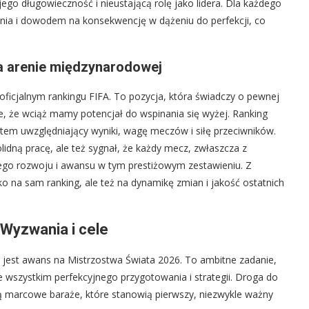
 jego długowieczność i nieustającą rolę jako lidera. Dla każdego
ienia i dowodem na konsekwencję w dążeniu do perfekcji, co
na arenie międzynarodowej
oficjalnym rankingu FIFA. To pozycja, która świadczy o pewnej
je, że wciąż mamy potencjał do wspinania się wyżej. Ranking
tem uwzględniający wyniki, wagę meczów i siłę przeciwników.
lidną pracę, ale też sygnał, że każdy mecz, zwłaszcza z
zego rozwoju i awansu w tym prestiżowym zestawieniu. Z
o na sam ranking, ale też na dynamikę zmian i jakość ostatnich
Wyzwania i cele
jest awans na Mistrzostwa Świata 2026. To ambitne zadanie,
e wszystkim perfekcyjnego przygotowania i strategii. Droga do
dą marcowe baraże, które stanowią pierwszy, niezwykle ważny