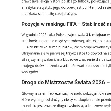
prawdziwa lekcja historii polskiego futbolu, pokazująca
analityka statystyk, jego dorobek jest punktem odnies
przekłada się na siłę całej drużyny.
Pozycja w rankingu FIFA – Stabilność 
W grudniu 2025 roku Polska zajmowała
31. miejsce
w 
stabilności na arenie międzynarodowej, ale też pokazu
FIFA to nie tylko suma punktów, ale skomplikowany sys
Utrzymanie się w pierwszej trzydziestce to dowód na so
silniejszymi rywalami, ma kluczowe znaczenie dla dals
mojego doświadczenia wynika, że warto patrzeć nie tylk
występów.
Droga do Mistrzostw Świata 2026 – 
Głównym celem reprezentacji w nadchodzącym okresie 
które wymaga od drużyny nie tylko skupienia, ale przed
mundialu jest zawsze długa i wyboista, a kluczowe bę