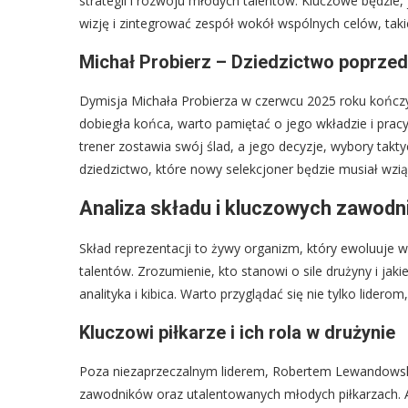
strategii i rozwoju młodych talentów. Kluczowe będzi
wizję i zintegrować zespół wokół wspólnych celów, tak
Michał Probierz – Dziedzictwo poprzed
Dymisja Michała Probierza w czerwcu 2025 roku kończy 
dobiegła końca, warto pamiętać o jego wkładzie i prac
trener zostawia swój ślad, a jego decyzje, wybory tak
dziedzictwo, które nowy selekcjoner będzie musiał wz
Analiza składu i kluczowych zawod
Skład reprezentacji to żywy organizm, który ewoluuje
talentów. Zrozumienie, kto stanowi o sile drużyny i jaki
analityka i kibica. Warto przyglądać się nie tylko lide
Kluczowi piłkarze i ich rola w drużynie
Poza niezaprzeczalnym liderem, Robertem Lewandowskim
zawodników oraz utalentowanych młodych piłkarzach. An